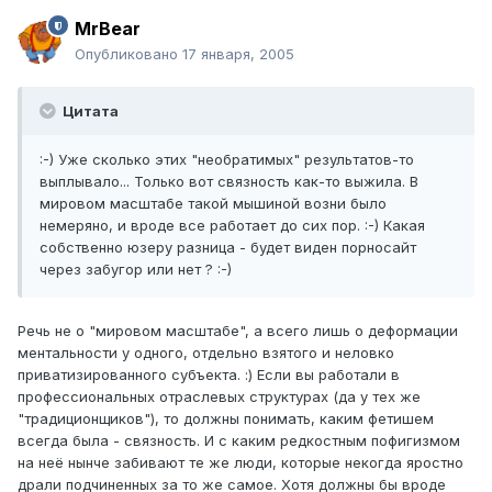
MrBear
Опубликовано
17 января, 2005
Цитата
:-) Уже сколько этих "необратимых" результатов-то
выплывало... Только вот связность как-то выжила. В
мировом масштабе такой мышиной возни было
немеряно, и вроде все работает до сих пор. :-) Какая
собственно юзеру разница - будет виден порносайт
через забугор или нет ? :-)
Речь не о "мировом масштабе", а всего лишь о деформации
ментальности у одного, отдельно взятого и неловко
приватизированного субъекта. :) Если вы работали в
профессиональных отраслевых структурах (да у тех же
"традиционщиков"), то должны понимать, каким фетишем
всегда была - связность. И с каким редкостным пофигизмом
на неё нынче забивают те же люди, которые некогда яростно
драли подчиненных за то же самое. Хотя должны бы вроде