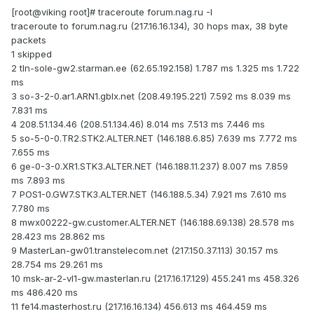
[root@viking root]# traceroute forum.nag.ru -I
traceroute to forum.nag.ru (217.16.16.134), 30 hops max, 38 byte
packets
1 skipped
2 tln-sole-gw2.starman.ee (62.65.192.158) 1.787 ms 1.325 ms 1.722
ms
3 so-3-2-0.ar1.ARN1.gblx.net (208.49.195.221) 7.592 ms 8.039 ms
7.831 ms
4 208.51.134.46 (208.51.134.46) 8.014 ms 7.513 ms 7.446 ms
5 so-5-0-0.TR2.STK2.ALTER.NET (146.188.6.85) 7.639 ms 7.772 ms
7.655 ms
6 ge-0-3-0.XR1.STK3.ALTER.NET (146.188.11.237) 8.007 ms 7.859
ms 7.893 ms
7 POS1-0.GW7.STK3.ALTER.NET (146.188.5.34) 7.921 ms 7.610 ms
7.780 ms
8 mwx00222-gw.customer.ALTER.NET (146.188.69.138) 28.578 ms
28.423 ms 28.862 ms
9 MasterLan-gw01.transtelecom.net (217.150.37.113) 30.157 ms
28.754 ms 29.261 ms
10 msk-ar-2-vl1-gw.masterlan.ru (217.16.17.129) 455.241 ms 458.326
ms 486.420 ms
11 fe14.masterhost.ru (217.16.16.134) 456.613 ms 464.459 ms