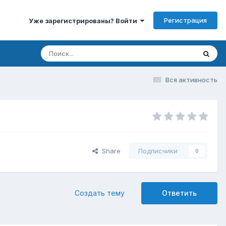
Регистрация
Уже зарегистрированы? Войти
Вся активность
Share
Подписчики
0
Создать тему
Ответить