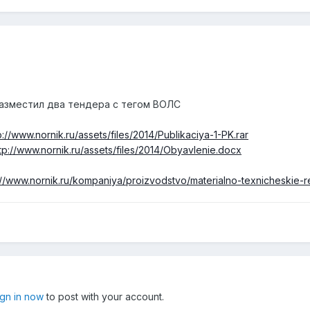
азместил два тендера с тегом ВОЛС
p://www.nornik.ru/assets/files/2014/Publikaciya-1-PK.rar
tp://www.nornik.ru/assets/files/2014/Obyavlenie.docx
://www.nornik.ru/kompaniya/proizvodstvo/materialno-texnicheskie-r
ign in now
to post with your account.