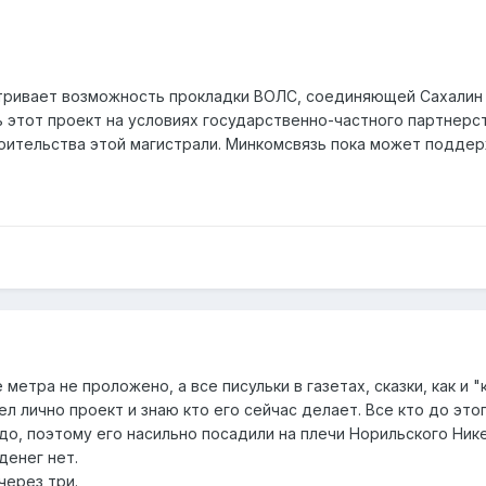
ривает возможность прокладки ВОЛС, соединяющей Сахалин с
 этот проект на условиях государственно-частного партнерст
оительства этой магистрали. Минкомсвязь пока может поддер
етра не проложено, а все писульки в газетах, сказки, как и "к
лично проект и знаю кто его сейчас делает. Все кто до этого
до, поэтому его насильно посадили на плечи Норильского Ник
денег нет.
через три.