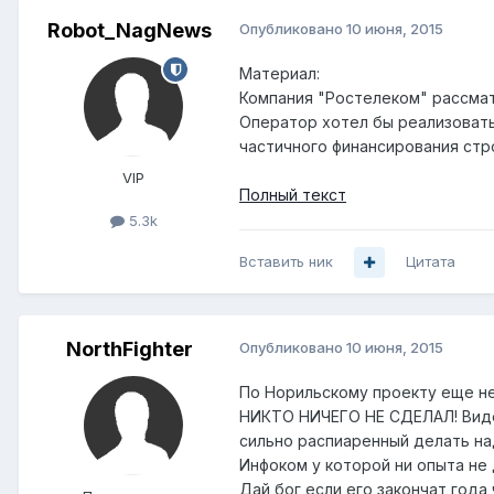
Robot_NagNews
Опубликовано
10 июня, 2015
Материал:
Компания "Ростелеком" рассмат
Оператор хотел бы реализовать
частичного финансирования стр
VIP
Полный текст
5.3k
Вставить ник
Цитата
NorthFighter
Опубликовано
10 июня, 2015
По Норильскому проекту еще не м
НИКТО НИЧЕГО НЕ СДЕЛАЛ! Видел 
сильно распиаренный делать на
Инфоком у которой ни опыта не 
Дай бог если его закончат года 