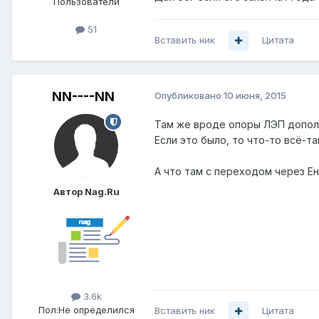
Пользователи
51
Вставить ник
Цитата
NN----NN
Опубликовано
10 июня, 2015
Там же вроде опоры ЛЭП дополн
Если это было, то что-то всё-та
А что там с переходом через Е
Автор Nag.Ru
3.6k
Пол:
Не определился
Вставить ник
Цитата