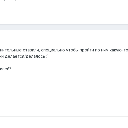
ительные ставили, специально чтобы пройти по ним какую-то
ки делается/делалось :)
нисей?