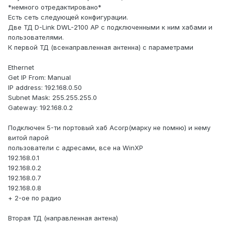
*немного отредактировано*
Есть сеть следующей конфигурации.
Две ТД D-Link DWL-2100 AP с подключенными к ним хабами и
пользователями.
К первой ТД (всенаправленная антенна) с параметрами
Ethernet
Get IP From: Manual
IP address: 192.168.0.50
Subnet Mask: 255.255.255.0
Gateway: 192.168.0.2
Подключен 5-ти портовый хаб Acorp(марку не помню) и нему
витой парой
пользователи с адресами, все на WinXP
192.168.0.1
192.168.0.2
192.168.0.7
192.168.0.8
+ 2-ое по радио
Вторая ТД (направленная антена)