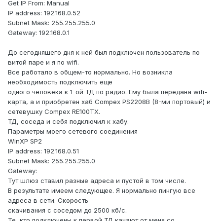
Get IP From: Manual
IP address: 192.168.0.52
Subnet Mask: 255.255.255.0
Gateway: 192.168.0.1
До сегодняшего дня к ней был подключен пользователь по
витой паре и я по wifi.
Все работало в общем-то нормально. Но возникла
необходимость подключить еще
одного человека к 1-ой ТД по радио. Ему была передана wifi-
карта, а и приобретен хаб Compex PS2208B (8-ми портовый) и
сетевушку Compex RE100TX.
ТД, соседа и себя подключил к хабу.
Параметры моего сетевого соединения
WinXP SP2
IP address: 192.168.0.51
Subnet Mask: 255.255.255.0
Gateway:
Тут шлюз ставил разные адреса и пустой в том числе.
В результате имеем следующее. Я нормально пингую все
адреса в сети. Скорость
скачивания с соседом до 2500 кб/с.
Те, кто подключены к первой ТД качают от меня со