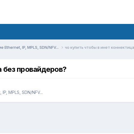
Ethernet, IP, MPLS, SDN/NFV...
чо купить чтобы в инет коннектиц
а без провайдеров?
IP, MPLS, SDN/NFV...