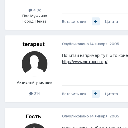
4.3k
Пол:
Мужчина
Город:
Пенза
Вставить ник
Цитата
terapeut
Опубликовано
14 января, 2005
Почитай например тут. Это коне
http://www.nic.ru/ip-reg/
Активный участник
214
Вставить ник
Цитата
Гость
Опубликовано
14 января, 2005
проще купить себе интернет. эт