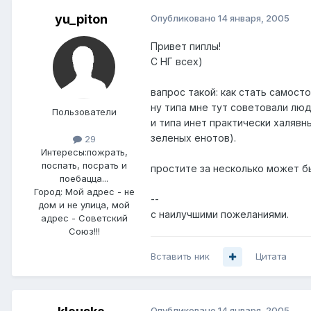
yu_piton
Опубликовано
14 января, 2005
Привет пиплы!
С НГ всех)
вапрос такой: как стать самосто
ну типа мне тут советовали люд
Пользователи
и типа инет практически халявн
зеленых енотов).
29
Интересы:
пожрать,
поспать, посрать и
простите за несколько может б
поебацца...
Город:
Мой адрес - не
--
дом и не улица, мой
с наилучшими пожеланиями.
адрес - Советский
Союз!!!
Вставить ник
Цитата
Опубликовано
14 января, 2005