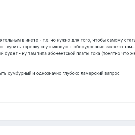
ятельным в инете - т.е. чо нужно для того, чтобы самому стат
и - купить тарелку спутниковую + оборудование какоето там...
ый будет - ну там типа абонентской платы тока (понятно что ж
ыть сумбурный и однозначно глубоко ламерский вапрос.