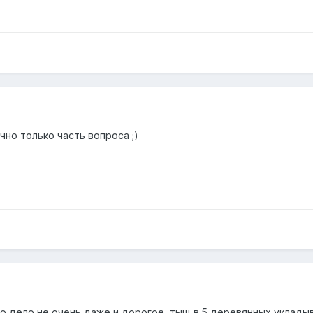
чно только часть вопроса ;)
о дело не очень даже и дорогое, тыщ в 5 деревянных укладыв