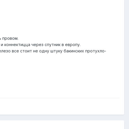
ь провом.
 и коннектицца через спутник в европу.
елезо все стоит не одну штуку бакинских протухло-