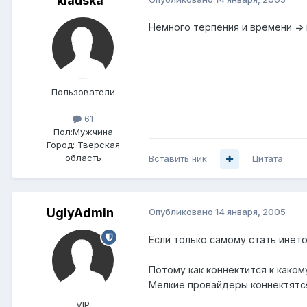
klauska
Немного терпения и времени => п
Пользователи
61
Пол:
Мужчина
Город:
Тверская
область
Вставить ник
Цитата
UglyAdmin
Опубликовано
14 января, 2005
Если только самому стать инетом
Потому как коннектится к каком
Мелкие провайдеры коннектятся
VIP