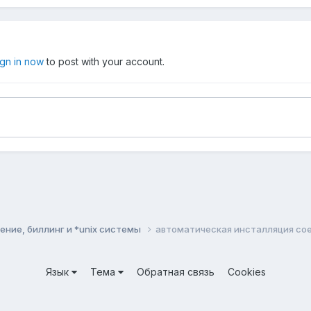
ign in now
to post with your account.
ние, биллинг и *unix системы
автоматическая инсталляция со
Язык
Тема
Обратная связь
Cookies