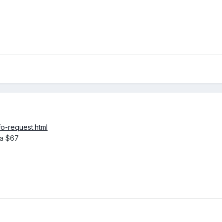
fo-request.html
а $67