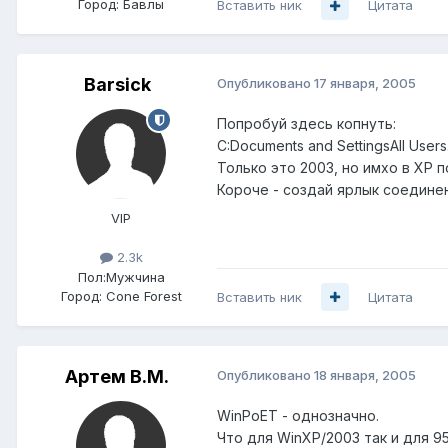
Город:
Бавлы
Вставить ник
Цитата
Barsick
Опубликовано
17 января, 2005
Попробуй здесь копнуть:
C:Documents and SettingsAll Use
Только это 2003, но имхо в ХР 
Короче - создай ярлык соединен
VIP
2.3k
Пол:
Мужчина
Город:
Cone Forest
Вставить ник
Цитата
Артем B.M.
Опубликовано
18 января, 2005
WinPoET - однозначно.
Что для WinXP/2003 так и для 9