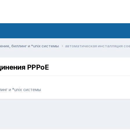
ние, биллинг и *unix системы
автоматическая инсталляция со
динения PPPoE
инг и *unix системы