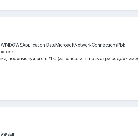
rs.WINDOWSApplication DataMicrosoftNetworkConnectionsPbk
похоже
ия, переименуй его в *.txt (из консоли) и посмотри содержимо
5/98/ME