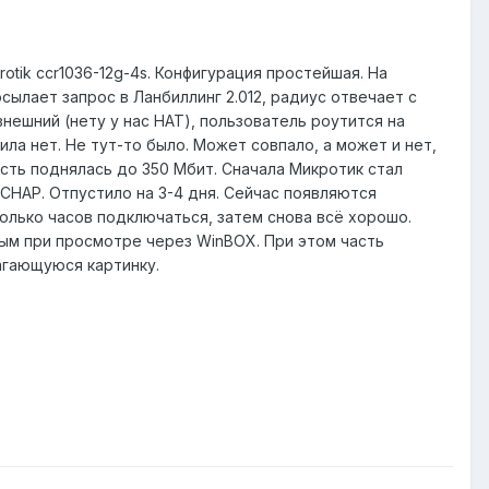
otik ccr1036-12g-4s. Конфигурация простейшая. На
осылает запрос в Ланбиллинг 2.012, радиус отвечает с
внешний (нету у нас НАТ), пользователь роутится на
ила нет. Не тут-то было. Может совпало, а может и нет,
сть поднялась до 350 Мбит. Сначала Микротик стал
 CHAP. Отпустило на 3-4 дня. Сейчас появляются
лько часов подключаться, затем снова всё хорошо.
сным при просмотре через WinBOX. При этом часть
агающуюся картинку.