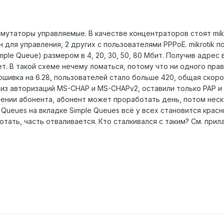
ммутаторы управляемые. В качестве концентраторов стоят mikr
н для управления, 2 других с пользователями PPPoE. mikrotik п
ple Queue) размером в 4, 20, 30, 50, 80 Мбит. Получив адрес 
ет. В такой схеме нечему ломаться, потому что ни одного прав
шивка на 6.28, пользователей стало больше 420, общая скоро
 из авторизаций MS-CHAP и MS-CHAPv2, оставили только PAP и
нии абонента, абонент может проработать день, потом неско
 Queues на вкладке Simple Queues всё у всех становится кра
тать, часть отваливается. Кто сталкивался с таким? См. прил