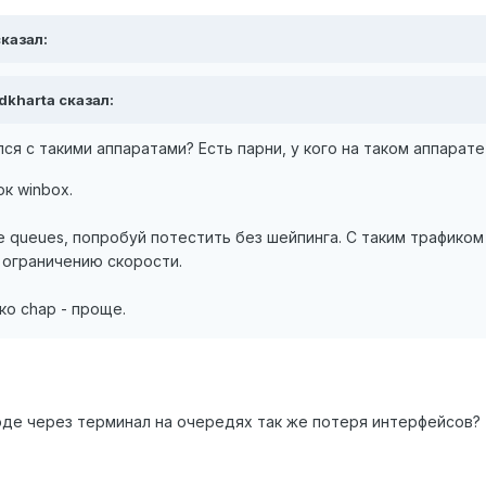
сказал:
ddkharta сказал:
ся с такими аппаратами? Есть парни, у кого на таком аппарат
к winbox.
 queues, попробуй потестить без шейпинга. С таким трафиком
 ограничению скорости.
ко chap - проще.
воде через терминал на очередях так же потеря интерфейсов?