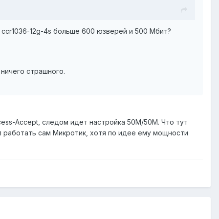
е ccr1036-12g-4s больше 600 юзверей и 500 Мбит?
 ничего страшного.
cess-Accept, следом идет настройка 50M/50M. Что тут
л работать сам Микротик, хотя по идее ему мощности