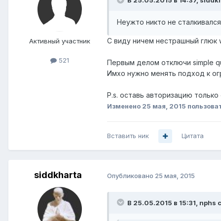
В 25.05.2015 в 14:37, siddk
Неужто никто не сталкивался
С виду ничем нестрашный глюк 
Активный участник
521
Первым делом отключи simple qu
Имхо нужно менять подход к ог
P.s. оставь авторизацию только 
Изменено
25 мая, 2015
пользова
Вставить ник
Цитата
siddkharta
Опубликовано
25 мая, 2015
В 25.05.2015 в 15:31, nphs 