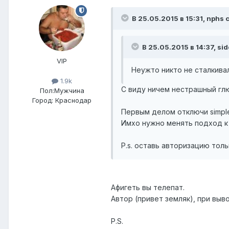
В 25.05.2015 в 15:31, nphs 
В 25.05.2015 в 14:37, si
VIP
Неужто никто не сталкивал
1.9k
С виду ничем нестрашный глю
Пол:
Мужчина
Город:
Краснодар
Первым делом отключи simple
Имхо нужно менять подход к
P.s. оставь авторизацию толь
Афигеть вы телепат.
Автор (привет земляк), при вы
P.S.