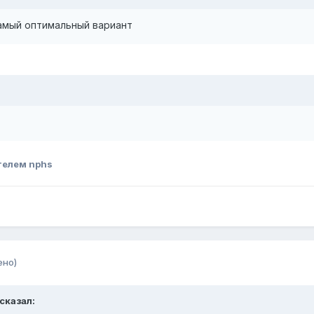
 самый оптимальный вариант
телем nphs
ено)
 сказал: