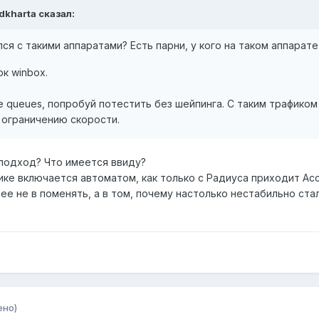
ddkharta сказал:
ся с такими аппаратами? Есть парни, у кого на таком аппарат
к winbox.
 queues, попробуй потестить без шейпинга. С таким трафиком
 ограничению скорости.
 подход? Что имеется ввиду?
ике включается автоматом, как только с Радиуса приходит Ac
ее не в поменять, а в том, почему настолько нестабильно ста
ено)