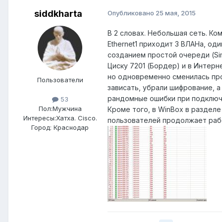
siddkharta
Опубликовано
25 мая, 2015
В 2 словах. Небольшая сеть. Ко
Ethernet1 приходит 3 ВЛАНа, оди
созданием простой очереди (Sim
Циску 7201 (Бордер) и в Интерн
но одновременно сменилась про
Пользователи
зависать, убрали шифрование, а
рандомные ошибки при подключе
53
Пол:
Мужчина
Кроме того, в WinBox в разделе
Интересы:
Хатха. Cisco.
пользователей продолжает рабо
Город:
Краснодар