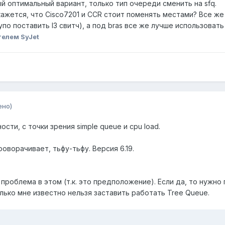
ый оптимальный вариант, только тип очереди сменить на sfq.
кажется, что Cisco7201 и CCR стоит поменять местами? Все ж
по поставить l3 свитч), а под bras все же лучше использовать
елем SyJet
ено)
сти, с точки зрения simple queue и cpu load.
оворачивает, тьфу-тьфу. Версия 6.19.
 проблема в этом (т.к. это предположение). Если да, то нужно
колько мне известно нельзя заставить работать Tree Queue.