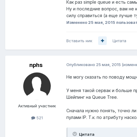
Как раз simple queue и есть сам
Ну и последние вопрос, вам не 
силу справиться (а еще лучше ту
Изменено
25 мая, 2015
пользоват
Вставить ник
Цитата
nphs
Опубликовано
25 мая, 2015
(измен
Не могу сказать по поводу мощно
У меня такой сервак и больше пр
Шейпинг на Queue Tree.
Активный участник
Сначала нужно понять, точно ли
пулами IP. Т.к. по атрибуту нас
521
Цитата