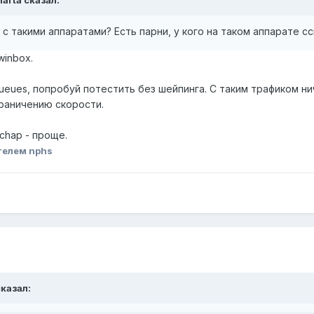
harta сказал:
 с такими аппаратами? Есть парни, у кого на таком аппарате c
winbox.
eues, попробуй потестить без шейпинга. С таким трафиком ни
раничению скорости.
chap - проще.
телем nphs
сказал: