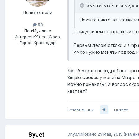
В 25.05.2015 в 14:37, si
Пользователи
Неужто никто не сталкивал
53
Пол:
Мужчина
С виду ничем нестрашный глю
Интересы:
Хатха. Cisco.
Город:
Краснодар
Первым делом отключи simple
Имхо нужно менять подход к
Хм... А можно поподробнее про
Simple Queues у меня на Микрот
можно поменять? И вопрос скор
хватает?
Вставить ник
Цитата
SyJet
Опубликовано
25 мая, 2015
(измен