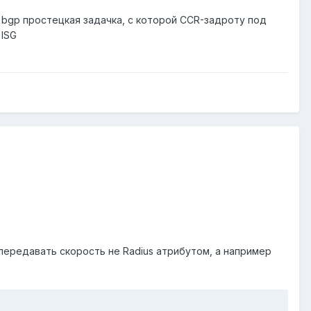
е bgp простецкая задачка, с которой CCR-задроту под
 ISG
 передавать скорость не Radius атрибутом, а например