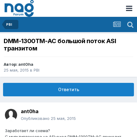
PBI
DMM-1300TM-AC большой поток ASI
транзитом
Автор:
ant0ha
25 мая, 2015
в
PBI
Ответить
ant0ha
Опубликовано
25 мая, 2015
Заработает ли схема?
С мультиплексора на ASI-вход DMM-1300TM-AC приходит