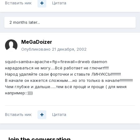
Вставить ник
Цитата
2 months later...
MeGaDoizer
Опубликовано
21 декабря, 2002
squid+samba+apache+ftp+firewall+drweb daemon
нарадоваться не могу.....Всё работает не глючит!!!!!
Народ удаляйте свои форточки и ставьте ЛИНУКСЫ!!!!!!!!!!
В начале он кажется сложным.....но это только в начале!!!!!!!!!!!!!!
Чем глубже и дальше......тем всё прощё и проще ( для меня
например:::))))
Вставить ник
Цитата
Join the conversation