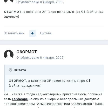
Опубликовано
8 января, 2005
O6OPMOT
, а кстати на XP такое не катит, я про C$ (зайти под
админом)
Вставить ник
Цитата
O6OPMOT
Опубликовано
8 января, 2005
Цитата
O6OPMOT
, а кстати на XP такое не катит, я про C$
(зайти под админом)
хм.... как же я тогда над некоторыми прикалываюсь, посканив
сеть
LanScope
на скрытые шары с беспарольным доступом
под пользователем "Администратор" или "Administrator" (ведь