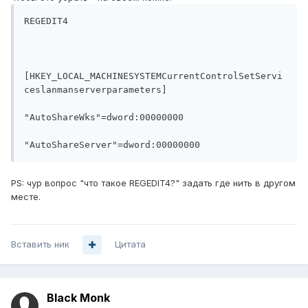
REGEDIT4

[HKEY_LOCAL_MACHINESYSTEMCurrentControlSetServi
ceslanmanserverparameters]

"AutoShareWks"=dword:00000000

"AutoShareServer"=dword:00000000
PS: чур вопрос "что такое REGEDIT4?" задать где нить в другом
месте.
Вставить ник
Цитата
Black Monk