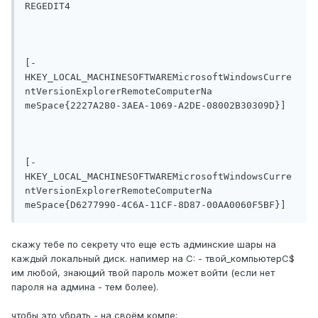
REGEDIT4

[-
HKEY_LOCAL_MACHINESOFTWAREMicrosoftWindowsCurre
ntVersionExplorerRemoteComputerNa

meSpace{2227A280-3AEA-1069-A2DE-08002B30309D}]

[-
HKEY_LOCAL_MACHINESOFTWAREMicrosoftWindowsCurre
ntVersionExplorerRemoteComputerNa

meSpace{D6277990-4C6A-11CF-8D87-00AA0060F5BF}]
скажу тебе по секрету что еще есть админские шары на
каждый локальный диск. напимер на C: - твой_компьютерC$
им любой, знающий твой пароль может войти (если нет
пароля на админа - тем более).
чтобы это убрать - на своём компе: