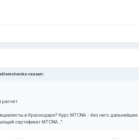
imDemchenko сказал:
й расчет
ециалисты в Краснодаре? Курс MTCNA - без него дальнейшее 
ующий сертификат MTCNA ..".