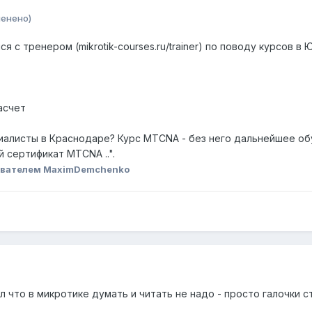
менено)
я с тренером (mikrotik-courses.ru/trainer) по поводу курсов 
асчет
иалисты в Краснодаре? Курс MTCNA - без него дальнейшее обу
сертификат MTCNA ..".
ователем MaximDemchenko
 что в микротике думать и читать не надо - просто галочки ст