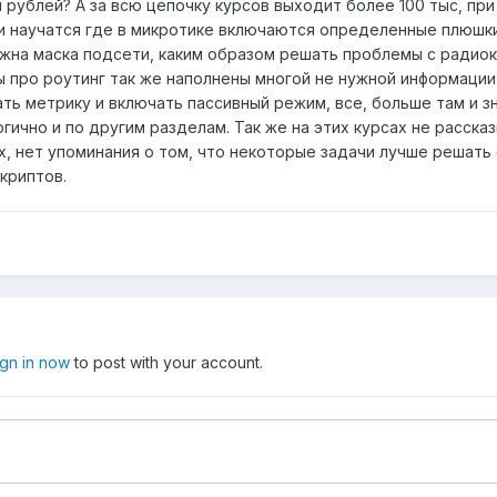
яч рублей? А за всю цепочку курсов выходит более 100 тыс, пр
и научатся где в микротике включаются определенные плюшки,
ужна маска подсети, каким образом решать проблемы с радиок
сы про роутинг так же наполнены многой не нужной информаци
ть метрику и включать пассивный режим, все, больше там и зна
огично и по другим разделам. Так же на этих курсах не расска
, нет упоминания о том, что некоторые задачи лучше решать 
скриптов.
ign in now
to post with your account.