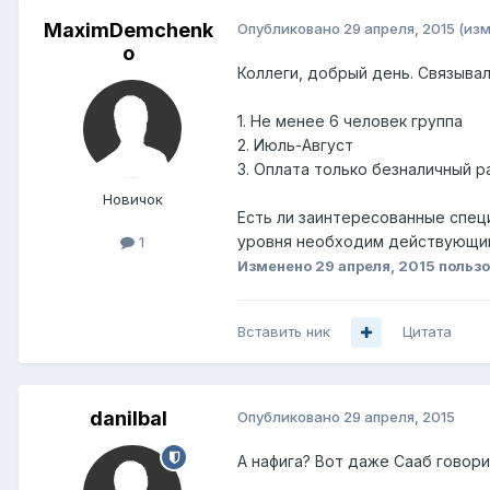
MaximDemchenk
Опубликовано
29 апреля, 2015
(из
o
Коллеги, добрый день. Связывалс
1. Не менее 6 человек группа
2. Июль-Август
3. Оплата только безналичный р
Новичок
Есть ли заинтересованные спец
уровня необходим действующий 
1
Изменено
29 апреля, 2015
польз
Вставить ник
Цитата
danilbal
Опубликовано
29 апреля, 2015
А нафига? Вот даже Сааб говорил