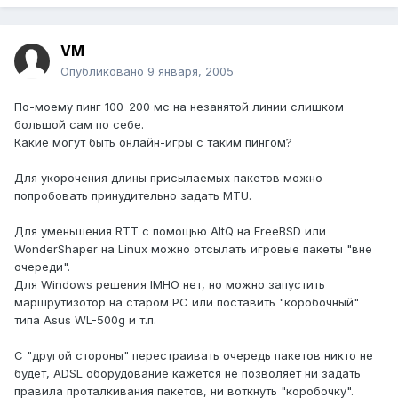
VM
Опубликовано
9 января, 2005
По-моему пинг 100-200 мс на незанятой линии слишком
большой сам по себе.
Какие могут быть онлайн-игры c таким пингом?
Для укорочения длины присылаемых пакетов можно
попробовать принудительно задать MTU.
Для уменьшения RTT с помощью AltQ на FreeBSD или
WonderShaper на Linux можно отсылать игровые пакеты "вне
очереди".
Для Windows решения IMHO нет, но можно запустить
маршрутизотор на старом PC или поставить "коробочный"
типа Asus WL-500g и т.п.
С "другой стороны" перестраивать очередь пакетов никто не
будет, ADSL оборудование кажется не позволяет ни задать
правила проталкивания пакетов, ни воткнуть "коробочку".