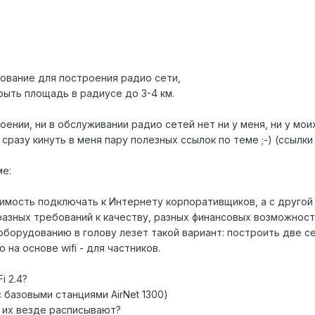
ование для построения радио сети,
ыть площадь в радиусе до 3-4 км.
оении, ни в обслуживании радио сетей нет ни у меня, ни у мои
сразу кинуть в меня пару полезных ссылок по теме ;-) (ссылк
ме:
имость подключать к Интернету корпоративщиков, а с другой 
разных требований к качеству, разных финансовых возможнос
орудованию в голову лезет такой вариант: построить две сет
на основe wifi - для частников.
i 2.4?
с базовыми станциями AirNet 1300)
ак их везде расписывают?