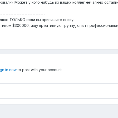
бовали? Может у кого нибудь из ваших коллег нечаянно остал
-----------------------------
ешно ТОЛЬКО если вы припишите внизу:
ктивом $300000, ищу креативную группу, опыт профессиональ
ign in now
to post with your account.