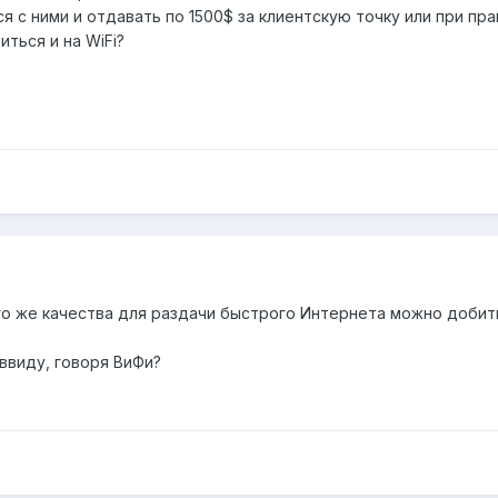
ся с ними и отдавать по 1500$ за клиентскую точку или при п
ться и на WiFi?
о же качества для раздачи быстрого Интернета можно добить
ввиду, говоря ВиФи?