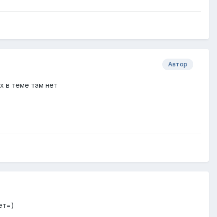
Автор
х в теме там нет
ет=)