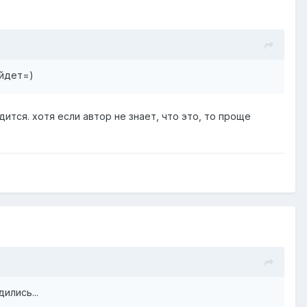
ыйдет=)
дится. хотя если автор не знает, что это, то проще
ились...