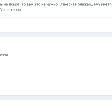
угль не помог, то вам это не нужно. Отнесите ближайшему инетп
СУ и антенна
енна.