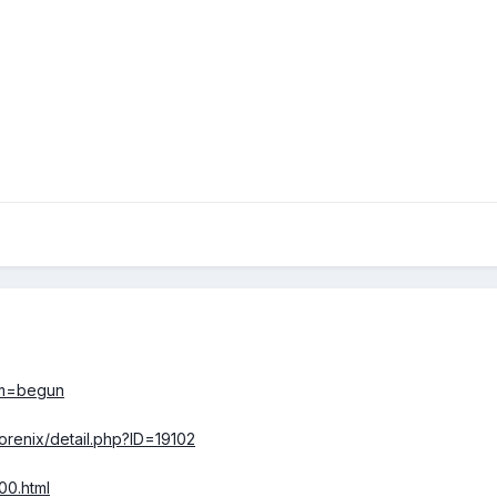
rom=begun
orenix/detail.php?ID=19102
00.html