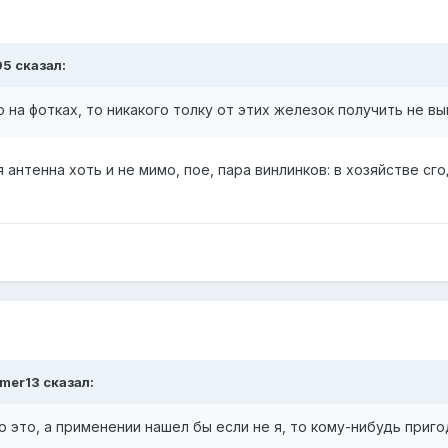
95 сказал:
то на фотках, то никакого толку от этих железок получить не в
 антенна хоть и не мимо, пое, пара винлинков: в хозяйстве сго
amer13 сказал:
о это, а применении нашел бы если не я, то кому-нибудь пригод