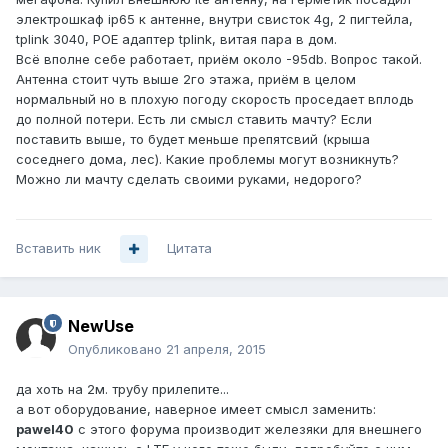
электрошкаф ip65 к антенне, внутри свисток 4g, 2 пигтейла,
tplink 3040, POE адаптер tplink, витая пара в дом.
Всё вполне себе работает, приём около -95db. Вопрос такой.
Антенна стоит чуть выше 2го этажа, приём в целом
нормальный но в плохую погоду скорость проседает вплодь
до полной потери. Есть ли смысл ставить мачту? Если
поставить выше, то будет меньше препятсвий (крыша
соседнего дома, лес). Какие проблемы могут возникнуть?
Можно ли мачту сделать своими руками, недорого?
Вставить ник
Цитата
NewUse
Опубликовано
21 апреля, 2015
да хоть на 2м. трубу прилепите...
а вот оборудование, наверное имеет смысл заменить:
pawel40
с этого форума производит железяки для внешнего