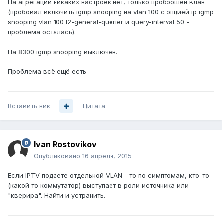
На агрегации никаких настроек нет, только проброшен влан
(пробовал включить igmp snooping на vlan 100 с опцией ip igmp
snooping vlan 100 l2-general-querier и query-interval 50 -
проблема осталась).
На 8300 igmp snooping выключен.
Проблема всё ещё есть
Вставить ник
Цитата
Ivan Rostovikov
Опубликовано
16 апреля, 2015
Если IPTV подаете отдельной VLAN - то по симптомам, кто-то
(какой то коммутатор) выступает в роли источника или
"кверира". Найти и устранить.