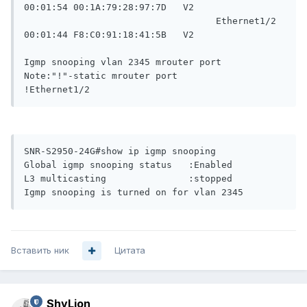
00:01:54 00:1A:79:28:97:7D   V2

                                   Ethernet1/2         
00:01:44 F8:C0:91:18:41:5B   V2

Igmp snooping vlan 2345 mrouter port

Note:"!"-static mrouter port

SNR-S2950-24G#show ip igmp snooping

Global igmp snooping status   :Enabled

L3 multicasting               :stopped

Вставить ник
Цитата
ShyLion