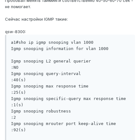
Пробовал менять тайминги соответственно 40-50-60-70 сек -
не помогает.
Сейчас настройки IGMP такие:
qsw-8300:
a1#sho ip igmp snooping vlan 1000

Igmp snooping information for vlan 1000

Igmp snooping L2 general querier                  
:NO

Igmp snooping query-interval                      
:40(s)

Igmp snooping max response time                   
:25(s)

Igmp snooping specific-query max response time    
:1(s)

Igmp snooping robustness                          
:2

Igmp snooping mrouter port keep-alive time        
:92(s)
