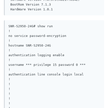
 BootRom Version 7.1.3

SNR-S2950-24G# show run

!

no service password-encryption

!

hostname SNR-S2950-24G

!

authentication logging enable

!

username *** privilege 15 password 0 ***

!

authentication line console login local

!

!

!

!

!

!
