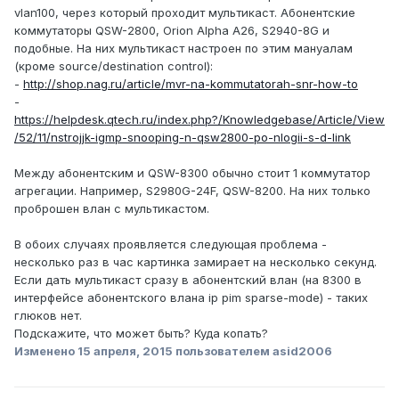
vlan100, через который проходит мультикаст. Абонентские
коммутаторы QSW-2800, Orion Alpha A26, S2940-8G и
подобные. На них мультикаст настроен по этим мануалам
(кроме source/destination control):
-
http://shop.nag.ru/article/mvr-na-kommutatorah-snr-how-to
-
https://helpdesk.qtech.ru/index.php?/Knowledgebase/Article/View
/52/11/nstrojjk-igmp-snooping-n-qsw2800-po-nlogii-s-d-link
Между абонентским и QSW-8300 обычно стоит 1 коммутатор
агрегации. Например, S2980G-24F, QSW-8200. На них только
проброшен влан с мультикастом.
В обоих случаях проявляется следующая проблема -
несколько раз в час картинка замирает на несколько секунд.
Если дать мультикаст сразу в абонентский влан (на 8300 в
интерфейсе абонентского влана ip pim sparse-mode) - таких
глюков нет.
Подскажите, что может быть? Куда копать?
Изменено
15 апреля, 2015
пользователем asid2006