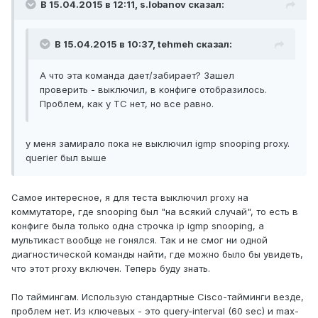
В 15.04.2015 в 12:11, s.lobanov сказал:
В 15.04.2015 в 10:37, tehmeh сказал:
А что эта команда дает/забирает? Зашел
проверить - выключил, в конфиге отобразилось.
Проблем, как у ТС нет, но все равно.
у меня замирало пока не выключил igmp snooping proxy.
querier был выше
Самое интересное, я для теста выключил proxy на
коммутаторе, где snooping был "на всякий случай", то есть в
конфиге была только одна строчка ip igmp snooping, а
мультикаст вообще не гонялся. Так и не смог ни одной
диагностической команды найти, где можно было бы увидеть,
что этот proxy включен. Теперь буду знать.
По таймингам. Использую стандартные Cisco-тайминги везде,
проблем нет. Из ключевых - это query-interval (60 sec) и max-