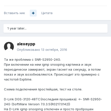
Вставить ник
Цитата
1 year later...
alexeypp
Опубликовано
13 октября, 2016
Та же проблема с SNR-S2950-24G.
При включении на нем igmp snooping картинка и звук
периодически замирают, экран гаснет на секунду, а потом
показ и звук возобновляются. Происходит это примерно с
частотой Exptime.
Схема подключения простейшая, тест на столе.
D-Link DGS-3120-48TC(последняя прошивка) ->- SNR-S2950-
24G (SoftWare Version 7.0.3.5(R0217.0142))
На D-Link igmp snooping отключен и просто проброшен