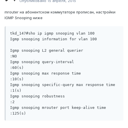
Опубликовано
15 апреля, 2015
mrouter на абонентском коммутаторе прописан, настройки
IGMP Snooping ниже
tkd_147#sho ip igmp snooping vlan 100

Igmp snooping information for vlan 100

Igmp snooping L2 general querier                  
:NO

Igmp snooping query-interval                      
:60(s)

Igmp snooping max response time                   
:10(s)

Igmp snooping specific-query max response time    
:1(s)

Igmp snooping robustness                          
:2

Igmp snooping mrouter port keep-alive time        