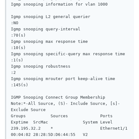
Igmp snooping information for vlan 1000

Igmp snooping L2 general querier                  
:NO

Igmp snooping query-interval                      
:70(s)

Igmp snooping max response time                   
:10(s)

Igmp snooping specific-query max response time    
:1(s)

Igmp snooping robustness                          
:2

Igmp snooping mrouter port keep-alive time        
:145(s)

IGMP Snooping Connect Group Membership

Note:*-All Source, (S)- Include Source, [s]-
Exclude Source

Groups          Sources             Ports               
Exptime  SrcMac              System Level

239.195.32.2    *                   Ethernet1/1         
00:04:02 28:28:5D:D6:44:55   V2
