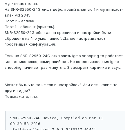
мультикаст-влан.
На SNR-S2950-24G лишь дефолтовый влан vid 1 и мультикаст-
влан vid 2345.
Порт 2 - аплинк.
Порт 1 - абонент (зритель).
SNR-S2950-24G обновлена прошивка и настройки были
сброшены на "по умолчанию". Далее настраивалась
простейшая конфигурация.
Если на SNR-S2950-24G отключить igmp snooping то работает
все великолепно, замираний нет. Но после включения igmp
snooping начинает раз минуты в 3 замирать картинка и звук.
Может быть что-то не так в настройках? Или есть какие-то
другие идеи?
Подскажите, плз...
SNR-S2950-24G Device, Compiled on Mar 11 
09:30:58 2016

 SoftWare Version 7.0.3.5(R0217.0142)
