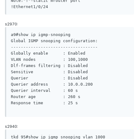
Note:"!"-static mrouter port

s2970:
a9#show ip igmp-snooping

Global IGMP snooping configuration:

-----------------------------------

Globally enable      : Enabled

VLAN nodes           : 100,1000

Dlf-frames filtering : Disabled

Sensitive            : Disabled

Querier              : Disabled

Querier address      : 10.0.0.200

Querier interval     : 60 s

Router age           : 260 s

Response time        : 25 s

s2940:
tkd_95#show ip igmp snooping vlan 1000
