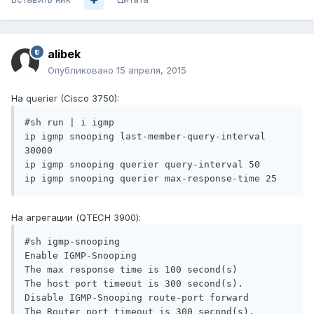
alibek
Опубликовано
15 апреля, 2015
На querier (Cisco 3750):
#sh run | i igmp  

ip igmp snooping last-member-query-interval 
30000

ip igmp snooping querier query-interval 50

На агрегации (QTECH 3900):
#sh igmp-snooping     

Enable IGMP-Snooping

The max response time is 100 second(s)

The host port timeout is 300 second(s).

Disable IGMP-Snooping route-port forward

The Router port timeout is 300 second(s), 