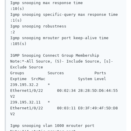
Igmp snooping max response time                   
:10(s)

Igmp snooping specific-query max response time    
:1(s)

Igmp snooping robustness                          
:2

Igmp snooping mrouter port keep-alive time        
:105(s)

IGMP Snooping Connect Group Membership

Note:*-All Source, (S)- Include Source, [s]-
Exclude Source

Groups          Sources             Ports               
Exptime  SrcMac              System Level

239.195.32.2    *                   
Ethernet1/0/22      00:02:34 28:28:5D:D6:44:55   
V2

239.195.32.11   *                   
Ethernet1/0/22      00:03:11 E0:3F:49:4F:5D:D8   
V2

Igmp snooping vlan 1000 mrouter port
