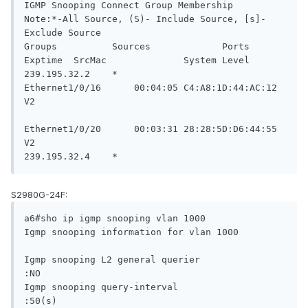
IGMP Snooping Connect Group Membership

Note:*-All Source, (S)- Include Source, [s]-
Exclude Source

Groups          Sources             Ports               
Exptime  SrcMac              System Level

239.195.32.2    *                   
Ethernet1/0/16      00:04:05 C4:A8:1D:44:AC:12   
V2

Ethernet1/0/20      00:03:31 28:28:5D:D6:44:55   
V2

239.195.32.4    *            
S2980G-24F:
a6#sho ip igmp snooping vlan 1000

Igmp snooping information for vlan 1000

Igmp snooping L2 general querier                  
:NO

Igmp snooping query-interval                      
:50(s)
