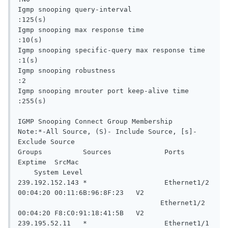
Igmp snooping query-interval                      
:125(s)

Igmp snooping max response time                   
:10(s)

Igmp snooping specific-query max response time    
:1(s)

Igmp snooping robustness                          
:2

Igmp snooping mrouter port keep-alive time        
:255(s)

IGMP Snooping Connect Group Membership

Note:*-All Source, (S)- Include Source, [s]-
Exclude Source

Groups          Sources             Ports               
Exptime  SrcMac

    System Level

239.192.152.143 *                   Ethernet1/2         
00:04:20 00:11:6B:96:8F:23   V2

                                   Ethernet1/2         
00:04:20 F8:C0:91:18:41:5B   V2

239.195.52.11   *                   Ethernet1/1         