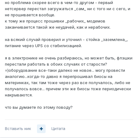
но проблема скорее всего в чем-то другом - первый
нетсервер перестал загружаться _сам_ ни с того ни с сего, и
не прошивается вообще.
к тому же процесс прошивки _рабочих_ модемов
заканчивается такой же неудачей, как и нерабочих.
на всякий случай проверил и уточнил - стойка _заземлена_,
питание через UPS со стабилизацией.
я в электронике не очень разбираюсь, но может быть, флэшки
перестали работать в обоих случаях от старости?
=)оборудование все-таки далеко не новое... могу провести
аналогию...когда-то давно я перепрошивал биосы на
материнках, так там тоже через раз все получалось, либо не
получалось вовсе... причем эти же биосы тоже периодически
накрываются.
что вы думаете по этому поводу?
Вставить ник
Цитата