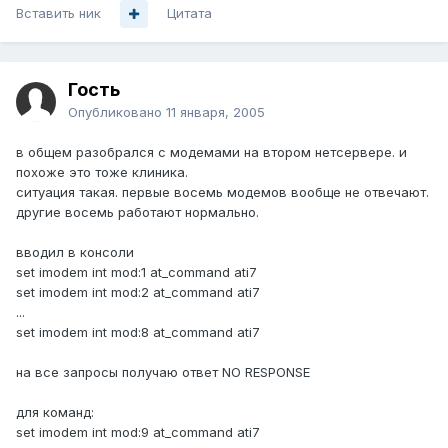
Вставить ник
Цитата
Гость
Опубликовано
11 января, 2005
в общем разобрался с модемами на втором нетсервере. и
похоже это тоже клиника.
ситуация такая. первые восемь модемов вообще не отвечают.
другие восемь работают нормально.
вводил в консоли
set imodem int mod:1 at_command ati7
set imodem int mod:2 at_command ati7
...
set imodem int mod:8 at_command ati7
на все запросы получаю ответ NO RESPONSE
для команд:
set imodem int mod:9 at_command ati7