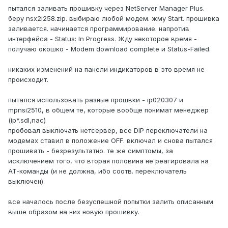
пытался заливать прошивку через NetServer Manager Plus.
беру nsx2i258.zip. выбираю любой модем. жму Start. прошивка
заливается. начинается программирование. напротив
интерфейса - Status: In Progress. Жду некоторое время -
получаю окошко - Modem download complete и Status-Failed.
никаких изменений на панели индикаторов в это время не
происходит.
пытался использовать разные прошвки - ip020307 и
mpnsi2510, в общем те, которые вообще понимат менеджер
(ip*.sdl,nac)
пробовал выключать нетсервер, все DIP переключатели на
модемах ставил в положение OFF. включал и снова пытался
прошивать - безрезультатно. те же симптомы, за
исключением того, что вторая половина не реагировала на
AT-команды (и не должна, ибо соотв. переключатель
выключен).
все началось после безуспешной попытки залить описанным
выше образом на них новую прошивку.