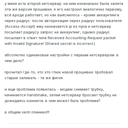
у меня есть второй нетсервер. на нем изначально была залита
эта же версия прошивки. я его настроил аналогично первому,
всё вроде работает, но как выяснилось - кроме аккаунтинга
через радиус. после авторизации через радиус пользователя
(Access-Accept) ему назначается ip из пула и нетсервер
посылает радиусу запрос на аккаунтинг, однако радиус
посылает в ответ типа Received Accounting-Request packet
with Invalid Signature! (Shared secret is incorrect.)
абсолютно одинаковые настройки с первым нетсервером. в
чем дело?
прочитал где-то, что это глюк новой прошивки. пробовал
старые заливать - та же фигня.
и еще проблема появилась - модем снимает трубку,
начинается handshake, затем нетсервер бросает трубку не
дожидаясь коннекта. в чем может быть проблема?
в общем хелп плииииз!!!