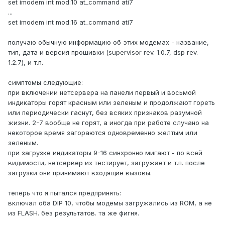
set imodem int mod:10 at_command ati7
...
set imodem int mod:16 at_command ati7
получаю обычную информацию об этих модемах - название,
тип, дата и версия прошивки (supervisor rev. 1.0.7, dsp rev.
1.2.7), и т.п.
симптомы следующие:
при включении нетсервера на панели первый и восьмой
индикаторы горят красным или зеленым и продолжают гореть
или периодически гаснут, без всяких признаков разумной
жизни. 2-7 вообще не горят, а иногда при работе случано на
некоторое время загораются одновременно желтым или
зеленым.
при загрузке индикаторы 9-16 синхронно мигают - по всей
видимости, нетсервер их тестирует, загружает и т.п. после
загрузки они принимают входящие вызовы.
теперь что я пытался предпринять:
включал оба DIP 10, чтобы модемы загружались из ROM, а не
из FLASH. без результатов. та же фигня.