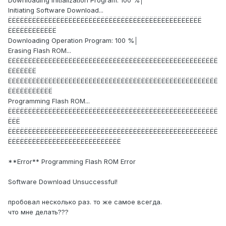
Downloading Initialization Program: 100 %│
Initiating Software Download...
ЁЁЁЁЁЁЁЁЁЁЁЁЁЁЁЁЁЁЁЁЁЁЁЁЁЁЁЁЁЁЁЁЁЁЁЁЁЁЁЁЁЁЁЁЁЁЁЁ
ЁЁЁЁЁЁЁЁЁЁЁЁ
Downloading Operation Program: 100 %│
Erasing Flash ROM...
ЁЁЁЁЁЁЁЁЁЁЁЁЁЁЁЁЁЁЁЁЁЁЁЁЁЁЁЁЁЁЁЁЁЁЁЁЁЁЁЁЁЁЁЁЁЁЁЁЁЁЁЁ
ЁЁЁЁЁЁЁ
ЁЁЁЁЁЁЁЁЁЁЁЁЁЁЁЁЁЁЁЁЁЁЁЁЁЁЁЁЁЁЁЁЁЁЁЁЁЁЁЁЁЁЁЁЁЁЁЁЁЁЁЁ
ЁЁЁЁЁЁЁЁЁЁЁ
Programming Flash ROM...
ЁЁЁЁЁЁЁЁЁЁЁЁЁЁЁЁЁЁЁЁЁЁЁЁЁЁЁЁЁЁЁЁЁЁЁЁЁЁЁЁЁЁЁЁЁЁЁЁЁЁЁЁ
ЁЁЁ
ЁЁЁЁЁЁЁЁЁЁЁЁЁЁЁЁЁЁЁЁЁЁЁЁЁЁЁЁЁЁЁЁЁЁЁЁЁЁЁЁЁЁЁЁЁЁЁЁЁЁЁЁ
ЁЁЁЁЁЁЁЁЁЁЁЁЁЁЁЁЁЁЁЁЁЁЁЁЁЁЁЁ
**Error** Programming Flash ROM Error
Software Download Unsuccessful!
пробовал несколько раз. то же самое всегда.
что мне делать???