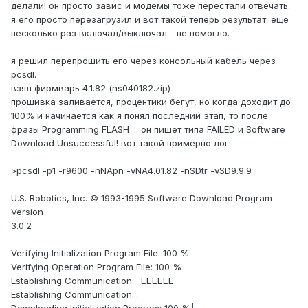
делали! он просто завис и модемы тоже перестали отвечать.
я его просто перезагрузил и вот такой теперь результат. еще
несколько раз включал/выключал - не помогло.
я решил перепрошить его через консольный кабель через
pcsdl.
взял фирмварь 4.1.82 (ns040182.zip)
прошивка заливается, процентики бегут, но когда доходит до
100% и начинается как я понял последний этап, то после
фразы Programming FLASH ... он пишет типа FAILED и Software
Download Unsuccessful! вот такой примерно лог:
>pcsdl -p1 -r9600 -nNApn -vNA4.01.82 -nSDtr -vSD9.9.9
U.S. Robotics, Inc. © 1993-1995 Software Download Program
Version
3.0.2
Verifying Initialization Program File: 100 %
Verifying Operation Program File: 100 %│
Establishing Communication... ЁЁЁЁЁЁ
Establishing Communication...