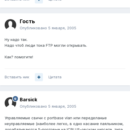
Гость
Опубликовано
5 января, 2005
Ну надо так.
Надо чтоб люди тока FTP могли открывать.
Как? помогите!
Вставить ник
Цитата
Barsick
Опубликовано
5 января, 2005
Управляемые свичи c portbase vlan или переделаные
неуправляемые (наиболее легко, в одно касание паяльником,
дорабатываются 5-портовые на ICPLUS-овском чипсете, типа