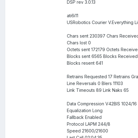
DSP rev 3.0.13
ati6i11
USRobotics Courier V.Everything Lin
Chars sent 230397 Chars Receiv
Chars lost 0
Octets sent 172179 Octets Receiv
Blocks sent 6565 Blocks Received
Blocks resent 641
Retrains Requested 17 Retrains Gra
Line Reversals 0 Blers 11103
Link Timeouts 89 Link Naks 65
Data Compression V42BIS 1024/16
Equalization Long
Fallback Enabled
Protocol LAPM 244/8
Speed 21600/21600
Last Call 02:04:35