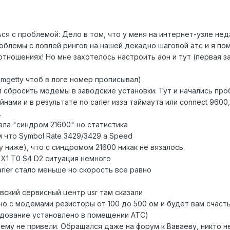
 с проблемой: Дело в том, что у меня на интернет-узле недавн
проблемы с ловлей рингов на нашей декадно шаговой атс и я по
отношениях! Но мне захотелось настроить аон и тут (первая з
 mgetty чтоб в логе номер прописывал)
 сбросить модемы в заводские установки. Тут и начались про
нами и в результате no carier изза таймаута или connect 960
.
ала "синдром 21600" но статистика
 что Symbol Rate 3429/3429 а Speed
у ниже), что с синдромом 21600 никак не вязалoсь.
X1 T0 S4 D2 ситуация немного
rier стало меньше но скорость все равно
вский сервисный центр usr там сказали
о с модемами резисторы от 100 до 500 ом и будет вам счастье
удование установлено в помещении АТС)
ему не привели. Обращался даже на форум к Ваваеву, никто н