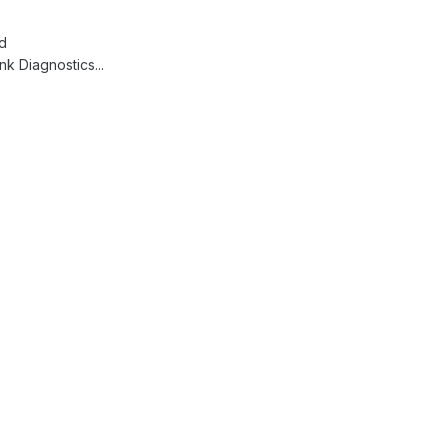
d
k Diagnostics...