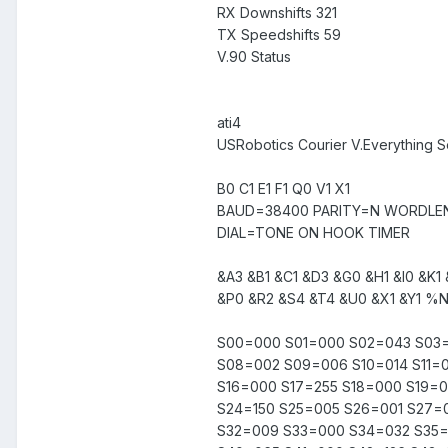
RX Downshifts 321
TX Speedshifts 59
V.90 Status
ati4
USRobotics Courier V.Everything Set
B0 C1 E1 F1 Q0 V1 X1
BAUD=38400 PARITY=N WORDLE
DIAL=TONE ON HOOK TIMER
&A3 &B1 &C1 &D3 &G0 &H1 &I0 &K1
&P0 &R2 &S4 &T4 &U0 &X1 &Y1 %
S00=000 S01=000 S02=043 S03
S08=002 S09=006 S10=014 S11=
S16=000 S17=255 S18=000 S19=0
S24=150 S25=005 S26=001 S27=
S32=009 S33=000 S34=032 S35