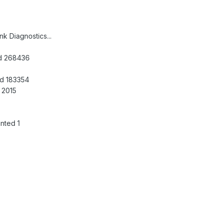
k Diagnostics...
ed 268436
ed 183354
 2015
nted 1