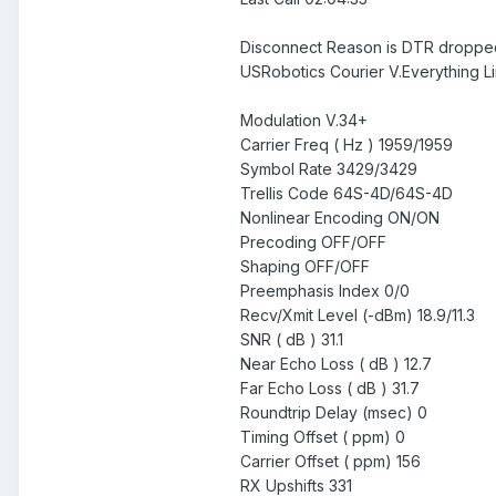
Disconnect Reason is DTR droppe
USRobotics Courier V.Everything Lin
Modulation V.34+
Carrier Freq ( Hz ) 1959/1959
Symbol Rate 3429/3429
Trellis Code 64S-4D/64S-4D
Nonlinear Encoding ON/ON
Precoding OFF/OFF
Shaping OFF/OFF
Preemphasis Index 0/0
Recv/Xmit Level (-dBm) 18.9/11.3
SNR ( dB ) 31.1
Near Echo Loss ( dB ) 12.7
Far Echo Loss ( dB ) 31.7
Roundtrip Delay (msec) 0
Timing Offset ( ppm) 0
Carrier Offset ( ppm) 156
RX Upshifts 331