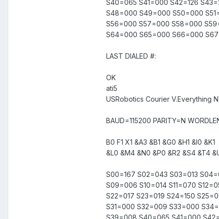
S40=065 S41=000 S42=126 S43
S48=000 S49=000 S50=000 S51
S56=000 S57=000 S58=000 S59
S64=000 S65=000 S66=000 S6
LAST DIALED #:
OK
ati5
USRobotics Courier V.Everything N
BAUD=115200 PARITY=N WORDLE
B0 F1 X1 &A3 &B1 &G0 &H1 &I0 &K1
&L0 &M4 &N0 &P0 &R2 &S4 &T4 &
S00=167 S02=043 S03=013 S04
S09=006 S10=014 S11=070 S12=0
S22=017 S23=019 S24=150 S25=
S31=000 S32=009 S33=000 S34
S39=008 S40=065 S41=000 S42=