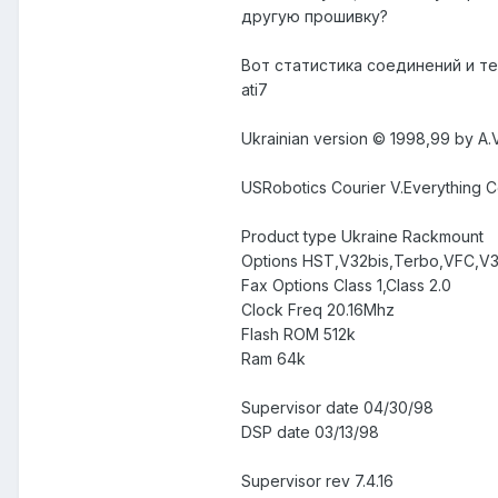
другую прошивку?
Вот статистика соединений и т
аti7
Ukrainian version © 1998,99 by A.
USRobotics Courier V.Everything Con
Product type Ukraine Rackmount
Options HST,V32bis,Terbo,VFC,V
Fax Options Class 1,Class 2.0
Clock Freq 20.16Mhz
Flash ROM 512k
Ram 64k
Supervisor date 04/30/98
DSP date 03/13/98
Supervisor rev 7.4.16