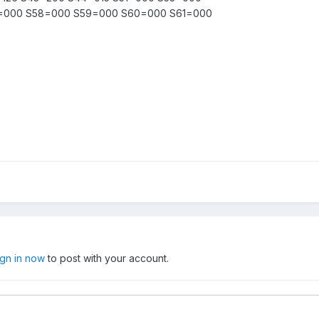
=000 S58=000 S59=000 S60=000 S61=000
ign in now
to post with your account.