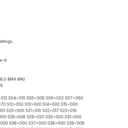
tings...
N=8
 &L0 &M4 &N0
N6
=013 S04=010 S05=008 S06=002 S07=060
070 S12=050 S13=000 S14=000 S15=000
00 S20=000 S21=010 S22=017 S23=019
000 S28=008 S29=020 S30=000 S31=000
=000 S36=000 S37=000 S38=000 S39=008