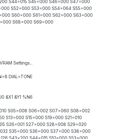
=200 S44=015 S45=000 S46=000 S47=000
=000 S52=000 S53=000 S54=064 S55=000
=000 S60=000 S61=000 S62=000 S63=000
7=000 S68=000 S69=000
VRAM Settings...
N=8 DIAL=TONE
U0 &X1 &Y1 %N6
=010 S05=008 S06=002 S07=060 S08=002
50 S13=000 S15=000 S19=000 S21=010
005 S26=001 S27=000 S28=008 S29=020
=032 S35=000 S36=000 S37=000 S38=000
126 S43=200 S44=015 S51=000 S53=000