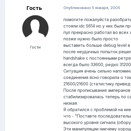
Гость
Опубликовано
5 января, 2005
помогите пожалуйста разобраться
стояли idc 5614 но у них были 
пул прекрасно работал во всех 
позже нужно было просто
выставить больше debug level в
Гости
после неудачных попыток решил
handshake с постоянными ретрей
всегда было 33600, редко 31200
Ситуация ачень сильно напомин
соединения ясно говорила о том
21600/21600 (статистику привед
После прописывания амперанов 
стабилизировалась теперь no ca
низкая.
Я обратился с проблемой на кие
что - "Поставте последовательн
высокого уровня сигнала (обор
Эти манипуляции никчему хорош