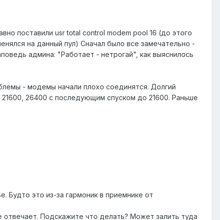
о поставили usr total control modem pool 16 (до этого
менялся на данный пул) Сначал было все замечательно -
аповедь админа: "Работает - нетрогай", как выяснилось
блемы - модемы начали плохо соединятся. Долгий
0, 21600, 26400 с последующим спуском до 21600. Раньше
. Будто это из-за гармоник в приемнике от
е отвечает. Подскажите что делать? Может залить туда