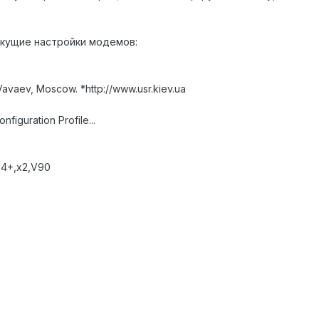
екущие настройки модемов:
Vavaev, Moscow. *http://www.usr.kiev.ua
figuration Profile...
34+,x2,V90