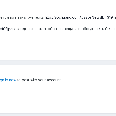
ется вот такая железка
http://sochuang.com/....asp?NewsID=319
п
как сделать так чтобы она вещала в общую сеть без при
ign in now
to post with your account.