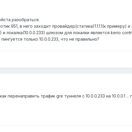
йста разобраться.
ик 951, в него заходит провайдер(статика)1.1.1.1(к примеру) и 
 и локалка(10.0.0.233) шлюзом для локалки является kerio contro
.1 пингуется только 10.0.0.233, что не правильно?
к перенаправить трафик gre туннеля c 10.0.0.233 на 10.0.0.1 ...