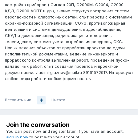
настройка приборов ( Сигнал 20П, С2000М, С2004, С2000
КДЛ, С2000 АСПТ и др.), знание структур построения систем
безопасности и слаботочных сетей, опыт работы с системами
охранно-пожарной сигнализации, СОУЭ, противопожарная
вентиляция и системы дымоудаления, видеонаблюдения,
СКУД и домофонизация, радиофикация и телефония,
телевидение, системы учета потребления ресурсов, СКС.
Навык ведения объектов от проработки проектов до сдачи
исполнительной документации, ведение инженерного и
прорабского контроля выполнения работ, проведение пуско-
наладочных работ, опыт создания проектов и проектной
документации. vladimirglaznev@mail.ru 89161572917. Интересуют
любые виды работ и любые формы оплаты.
Вставить ник
Цитата
Join the conversation
You can post now and register later. If you have an account,
sign in now
to post with your account.