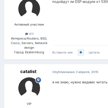
подойдут ли DSP модуля от 5300
Активный участник
611
Интересы:
Routers, BSD,
Cisco, Servers, Network
design
Город:
Ekaterinburg
Вставить ник
Цитата
catalist
Опубликовано
3 апреля, 2015
я не знаю, нужно видимо читать
VIP