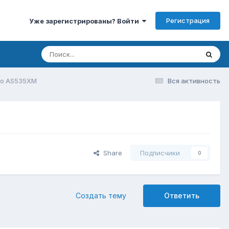
Регистрация
Уже зарегистрированы? Войти
co AS535XM
Вся активность
Share
Подписчики
0
Создать тему
Ответить