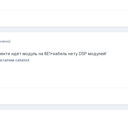
нено)
плекте идёт модуль на 8Е1+кабель нету DSP модулей!
телем catalist