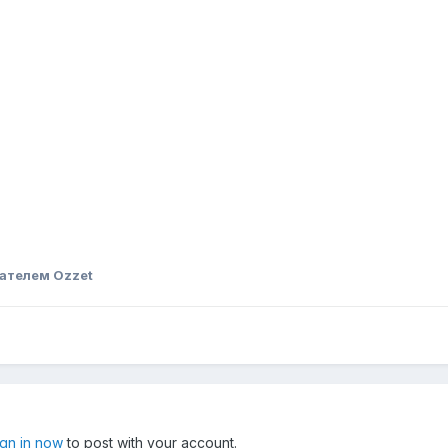
ателем Ozzet
ign in now
to post with your account.