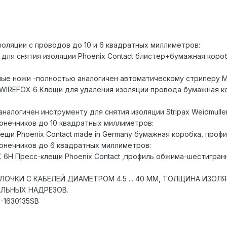
золяции с проводов до 10 и 6 квадратных миллиметров:
т для снятия изоляции Phoenix Contact блистер+бумажная коро
 ножи -полностью аналогичен автоматическому стриперу Multi
K WIREFOX 6 Клещи для удаления изоляции провода бумажная к
алогичен инструменту для снятия изоляции Stripax Weidmuller w
онечников до 10 квадратных миллиметров:
лещи Phoenix Contact made in Germany бумажная коробка, проф
онечников до 6 квадратных миллиметров:
 6H Пресс-клещи Phoenix Contact ,профиль обжима-шестигранн
ОЧКИ С КАБЕЛЕЙ ДИАМЕТРОМ 4.5 ... 40 ММ, ТОЛЩИНА ИЗОЛ
АЛЬНЫХ НАДРЕЗОВ.
-1630135SB