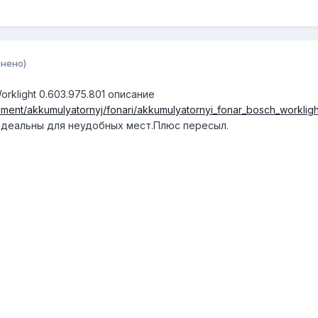
нено)
rklight 0.603.975.801 описание
trument/akkumulyatornyj/fonari/akkumulyatornyi_fonar_bosch_worklig
идеальны для неудобных мест.Плюс пересыл.