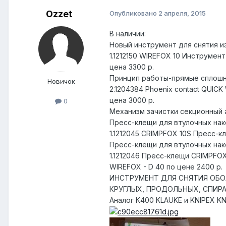
Ozzet
Опубликовано
2 апреля, 2015
В наличии:
Новый инструмент для снятия и
1.1212150 WIREFOX 10 Инструмен
цена 3300 р.
Принцип работы-прямые сплошные
Новичок
2.1204384 Phoenix contact QUIC
цена 3000 р.
0
Механизм зачистки секционный ан
Пресс-клещи для втулочных нак
1.1212045 CRIMPFOX 10S Пресс-к
Пресс-клещи для втулочных нак
1.1212046 Пресс-клещи CRIMPFOX
WIREFOX - D 40 по цене 2400 р.
ИНСТРУМЕНТ ДЛЯ СНЯТИЯ ОБОЛ
КРУГЛЫХ, ПРОДОЛЬНЫХ, СПИР
Аналог K400 KLAUKE и KNIPEX KN