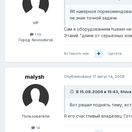
Яб наверное порекомендовал 
не зная точной задачи.
VIP
Сам я оборудованием huawei не 
1.6k
Этакий "длинк от серьезных ком
Город:
Novosibirsk
Вставить ник
Цитата
malysh
Опубликовано
17 августа, 2006
В 15.08.2006 в 15:43, Shiva
Вот решил поднять тему, ес
Я его счастливый владелец. Гот
Пользователи
14