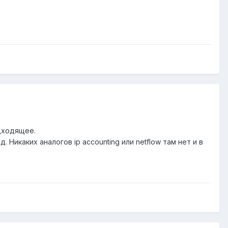
дходящее.
 Никаких аналогов ip accounting или netflow там нет и в