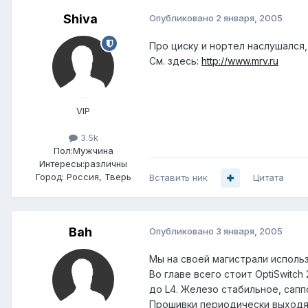
Shiva
Опубликовано
2 января, 2005
Про циску и нортел наслушался,
См. здесь:
http://www.mrv.ru
VIP
3.5k
Пол:
Мужчина
Интересы:
различны
Город:
Россия, Тверь
Вставить ник
Цитата
Bah
Опубликовано
3 января, 2005
Мы на своей магистрали исполь
Во главе всего стоит OptiSwitc
до L4. Железо стабильное, сапп
Прошивки периодически выходят,