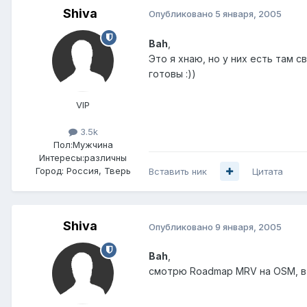
Shiva
Опубликовано
5 января, 2005
Bah
,
Это я хнаю, но у них есть там 
готовы :))
VIP
3.5k
Пол:
Мужчина
Интересы:
различны
Город:
Россия, Тверь
Вставить ник
Цитата
Shiva
Опубликовано
9 января, 2005
Bah
,
смотрю Roadmap MRV на OSM, в 