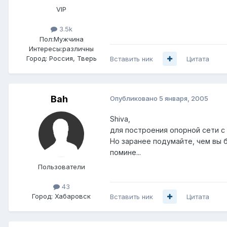
VIP
3.5k
Пол:
Мужчина
Интересы:
различны
Город:
Россия, Тверь
Вставить ник
Цитата
Bah
Опубликовано
5 января, 2005
Shiva,
для построения опорной сети с
Но заранее подумайте, чем вы бу
помине...
Пользователи
43
Город:
Хабаровск
Вставить ник
Цитата