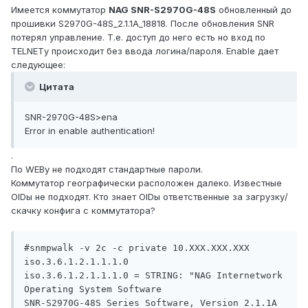
Имеется коммутатор
NAG SNR-S2970G-48S
обновленный до
прошивки S2970G-48S_2.1.1A_18818. После обновления SNR
потерял управление. Т.е. доступ до него есть но вход по
TELNETу происходит без ввода логина/пароля. Enable дает
следующее:
Цитата
SNR-2970G-48S>ena
Error in enable authentication!
.
По WEBу не подходят стандартные пароли.
Коммутатор географически расположен далеко. Известные
OIDы не подходят. Кто знает OIDы ответственные за загрузку/
скачку конфига с коммутатора?
#snmpwalk -v 2c -c private 10.XXX.XXX.XXX 
iso.3.6.1.2.1.1.1.0

iso.3.6.1.2.1.1.1.0 = STRING: "NAG Internetwork 
Operating System Software

SNR-S2970G-48S Series Software, Version 2.1.1A 