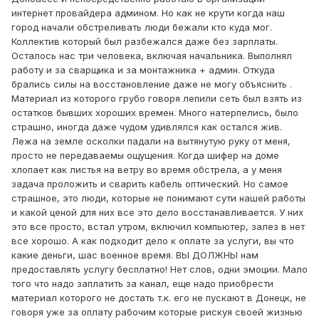
интернет провайдера админом. Но как не крути когда наш
город начали обстреливать люди бежали кто куда мог.
Коллектив который был разбежался даже без зарплаты.
Осталось нас три человека, включая начальника. Выполнял
работу и за сварщика и за монтажника + админ. Откуда
брались силы на восстановление даже не могу объяснить .
Материал из которого грубо говоря лепили сеть был взять из
остатков бывших хороших времен. Много натерпелись, было
страшно, иногда даже чудом удивлялся как остался жив.
Лежа на земле осколки падали на вытянутую руку от меня,
просто не передаваемы ощущения. Когда шифер на доме
хлопает как листья на ветру во время обстрела, а у меня
задача проложить и сварить кабель оптический. Но самое
страшное, это люди, которые не понимают сути нашей работы
и какой ценой для них все это дело восстанавливается. У них
это все просто, встал утром, включил компьютер, залез в нет
все хорошо. А как подходит дело к оплате за услуги, вы что
какие деньги, шас военное время. ВЫ ДОЛЖНЫ нам
предоставлять услугу бесплатно! Нет слов, одни эмоции. Мало
того что надо заплатить за канал, еще надо приобрести
материал которого не достать т.к. его не пускают в Донецк, не
говоря уже за оплату рабочим которые рискуя своей жизнью