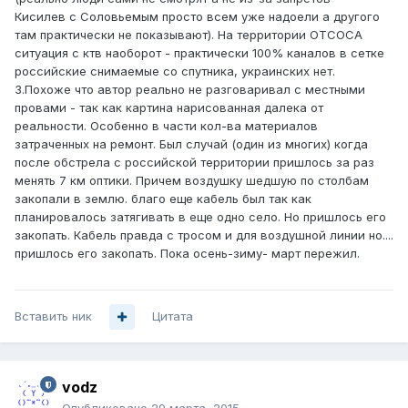
Кисилев с Соловьемым просто всем уже надоели а другого
там практически не показывают). На территории ОТСОСА
ситуация с ктв наоборот - практически 100% каналов в сетке
российские снимаемые со спутника, украинских нет.
3.Похоже что автор реально не разговаривал с местными
провами - так как картина нарисованная далека от
реальности. Особенно в части кол-ва материалов
затраченных на ремонт. Был случай (один из многих) когда
после обстрела с российской территории пришлось за раз
менять 7 км оптики. Причем воздушку шедшую по столбам
закопали в землю. благо еще кабель был так как
планировалось затягивать в еще одно село. Но пришлось его
закопать. Кабель правда с тросом и для воздушной линии но....
пришлось его закопать. Пока осень-зиму- март пережил.
Вставить ник
Цитата
vodz