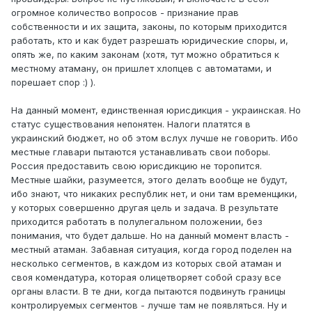
огромное количество вопросов - признание прав
собственности и их защита, законы, по которым приходится
работать, кто и как будет разрешать юридические споры, и,
опять же, по каким законам (хотя, тут можно обратиться к
местному атаману, он пришлет хлопцев с автоматами, и
порешает спор :) ).
На данный момент, единственная юрисдикция - украинская. Но
статус существования непонятен. Налоги платятся в
украинский бюджет, но об этом вслух лучше не говорить. Ибо
местные главари пытаются устанавливать свои поборы.
Россия предоставить свою юрисдикцию не торопится.
Местные шайки, разумеется, этого делать вообще не будут,
ибо знают, что никаких республик нет, и они там временщики,
у которых совершенно другая цель и задача. В результате
приходится работать в полулегальном положении, без
понимания, что будет дальше. Но на данный момент власть -
местный атаман. Забавная ситуация, когда город поделен на
несколько сегментов, в каждом из которых свой атаман и
своя комендатура, которая олицетворяет собой сразу все
органы власти. В те дни, когда пытаются подвинуть границы
контролируемых сегментов - лучше там не появляться. Ну и