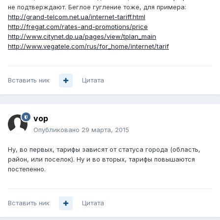
не подтверждают. Беглое гугление тоже, для примера:
http://grand-telcom.net.ua/internet-tariff.html
http://fregat.com/rates-and-promotions/price
http://www.citynet.dp.ua/pages/view/tplan_main
http://www.vegatele.com/rus/for_home/internet/tarif
Вставить ник
Цитата
vop
Опубликовано
29 марта, 2015
Ну, во первых, тарифы зависят от статуса города (область,
район, или поселок). Ну и во вторых, тарифы повышаются
постепенно.
Вставить ник
Цитата