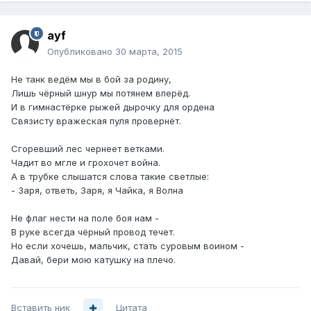
ayf
Опубликовано
30 марта, 2015
Не танк ведём мы в бой за родину,
Лишь чёрный шнур мы потянем вперёд.
И в гимнастёрке рыжей дырочку для ордена
Связисту вражеская пуля провернёт.
Сгоревший лес чернеет ветками.
Чадит во мгле и грохочет война.
А в трубке слышатся слова такие светлые:
- Заря, ответь, Заря, я Чайка, я Волна
Не флаг нести на поле боя нам -
В руке всегда чёрный провод течет.
Но если хочешь, мальчик, стать суровым воином -
Давай, бери мою катушку на плечо.
Вставить ник
Цитата