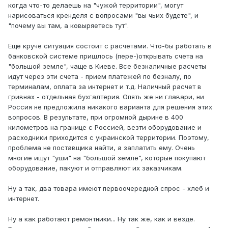
когда что-то делаешь на "чужой территории", могут
нарисоваться кренделя с вопросами "вы чьих будете", и
"почему вы там, а ковыряетесь тут".
Еще круче ситуация состоит с расчетами. Что-бы работать в
банковской системе пришлось (пере-)открывать счета на
"большой земле", чаще в Киеве. Все безналичные расчеты
идут через эти счета - прием платежей по безналу, по
терминалам, оплата за интернет и т.д. Наличный расчет в
гривнах - отдельная бухгалтерия. Опять же ни главари, ни
Россия не предложила никакого варианта для решения этих
вопросов. В результате, при огромной дырине в 400
километров на границе с Россией, везти оборудование и
расходники приходится с украинской территории. Поэтому,
проблема не поставщика найти, а заплатить ему. Очень
многие ищут "уши" на "большой земле", которые покупают
оборудование, пакуют и отправляют их заказчикам.
Ну а так, два товара имеют первоочередной спрос - хлеб и
интернет.
Ну а как работают ремонтники... Ну так же, как и везде.