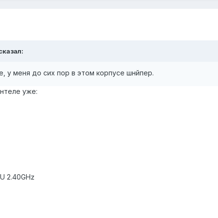
 сказал:
е, у меня до сих пор в этом корпусе шнйпер.
интеле уже:
PU 2.40GHz