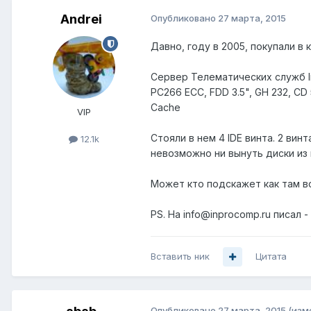
Andrei
Опубликовано
27 марта, 2015
Давно, году в 2005, покупали в 
Сервер Телематических служб Inp
PC266 ECC, FDD 3.5", GH 232, CD
Cache
VIP
Стояли в нем 4 IDE винта. 2 вин
12.1k
невозможно ни вынуть диски из 
Может кто подскажет как там в
PS. На info@inprocomp.ru писал - 
Вставить ник
Цитата
Опубликовано
27 марта, 2015
(изм