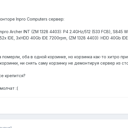
конторе Inpro Computers сервер:
ro Archer INT (ZM 1328 4403): P4 2.4GHz/512 (533 FCB), S845 WD
 52x IDE, 3xHDD 40Gb IDE 7200rpm, (ZM 1328 4403): HDD 40Gb ID
та померли, оба в одной корзинке, но корзинка как-то хитро пр
корзинки, ни снять саму корзинку не демонтируя сервер из сто
се крепится?
молчат :(
енено)