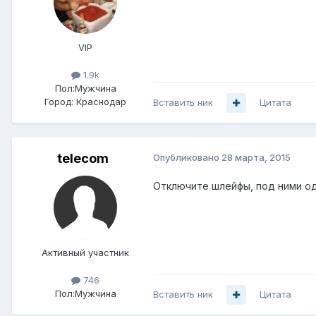
VIP
1.9k
Пол:
Мужчина
Город:
Краснодар
Вставить ник
Цитата
telecom
Опубликовано
28 марта, 2015
Отключите шлейфы, под ними оди
Активный участник
746
Пол:
Мужчина
Вставить ник
Цитата