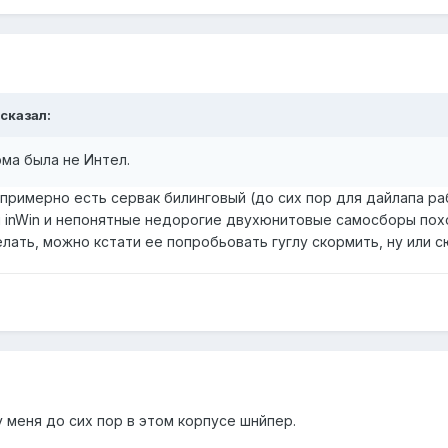
 сказал:
рма была не Интел.
а примерно есть сервак билинговый (до сих пор для дайлапа раб
inWin и непонятные недорогие двухюнитовые самосборы похо
лать, можно кстати ее попробьовать гуглу скормить, ну или с
у меня до сих пор в этом корпусе шнйпер.