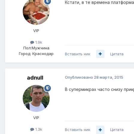
Кстати, в те времена платформа
VIP
1.9k
Пол:
Мужчина
Город:
Краснодар
Вставить ник
Цитата
adnull
Опубликовано
28 марта, 2015
В супермикрах часто снизу при
VIP
1.3k
Вставить ник
Цитата