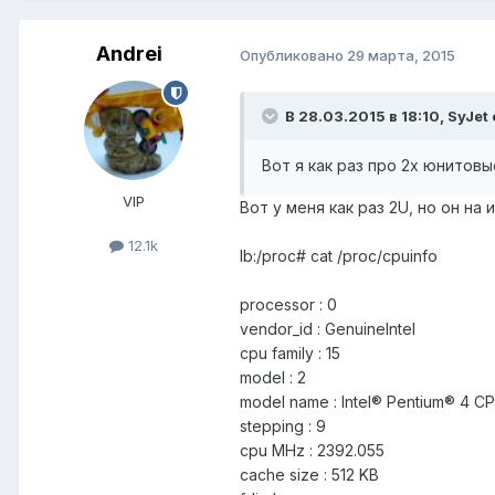
Andrei
Опубликовано
29 марта, 2015
В 28.03.2015 в 18:10, SyJet
Вот я как раз про 2х юнитовы
VIP
Вот у меня как раз 2U, но он на 
12.1k
lb:/proc# cat /proc/cpuinfo
processor : 0
vendor_id : GenuineIntel
cpu family : 15
model : 2
model name : Intel® Pentium® 4 C
stepping : 9
cpu MHz : 2392.055
cache size : 512 KB