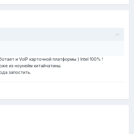
отает и VoIP карточной платформы ) Intel 100% !
же из ноунейм китайчатины.
юда запостить.