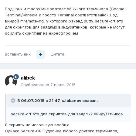
Под linux и macos мне хватает обычного терминала (Gnome
Terminal/Konsole и просто Terminal соответственно). Под
виндой mremote-ng, у которого бэкэнд putty. secure-crt это
для скриптов для заядлых виндузятников, которые не могут
осилить скриптинг на expect/прочем
Вставить ник
Цитата
alibek
Опубликовано
7 июля, 2015
В 06.07.2015 в 21:47, s.lobanov сказал:
secure-crt это для скриптов для заядлых виндузятников
Я скрипты не использую вообще.
Однако Secure-CRT удобнее любого другого терминала,