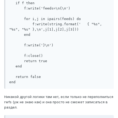
   if f then

       f:write('feeds=\n{\n')

       for i,j in ipairs(feeds) do

           f:write(string.format('   { "%s", 
"%s", "%s" },\n',j[1],j[2],j[3]))

       end

       f:write('}\n')

       f:close()

       return true

   end

   return false

Никакой другой логики там нет, если только не переполниться
rwfs (уж не знаю как) и она просто не сможет записаться в
раздел.