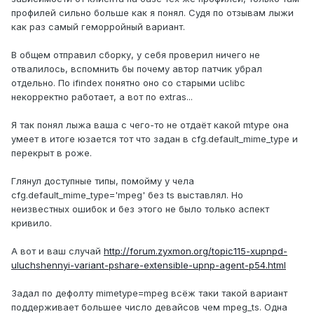
профилей сильно больше как я понял. Судя по отзывам лыжи
как раз самый геморройный вариант.
В общем отправил сборку, у себя проверил ничего не
отвалилось, вспомнить бы почему автор патчик убрал
отдельно. По ifindex понятно оно со старыми uclibc
некорректно работает, а вот по extras...
Я так понял лыжа ваша с чего-то не отдаёт какой mtype она
умеет в итоге юзается тот что задан в cfg.default_mime_type и
перекрыт в роже.
Глянул доступные типы, помойму у чела
cfg.default_mime_type='mpeg' без ts выставлял. Но
неизвестных ошибок и без этого не было только аспект
кривило.
А вот и ваш случай
http://forum.zyxmon.org/topic115-xupnpd-
uluchshennyi-variant-pshare-extensible-upnp-agent-p54.html
Задал по дефолту mimetype=mpeg всёж таки такой вариант
поддерживает большее число девайсов чем mpeg_ts. Одна