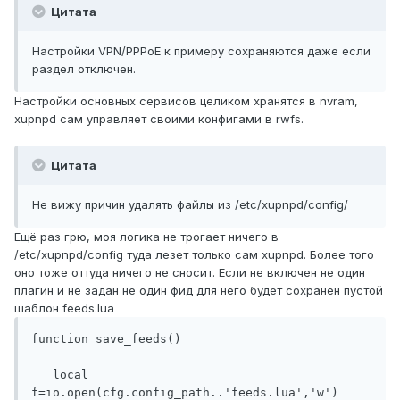
Цитата
Настройки VPN/PPPoE к примеру сохраняются даже если
раздел отключен.
Настройки основных сервисов целиком хранятся в nvram,
xupnpd сам управляет своими конфигами в rwfs.
Цитата
Не вижу причин удалять файлы из /etc/xupnpd/config/
Ещё раз грю, моя логика не трогает ничего в
/etc/xupnpd/config туда лезет только сам xupnpd. Более того
оно тоже оттуда ничего не сносит. Если не включен не один
плагин и не задан не один фид для него будет сохранён пустой
шаблон feeds.lua
function save_feeds()

   local 
f=io.open(cfg.config_path..'feeds.lua','w')
