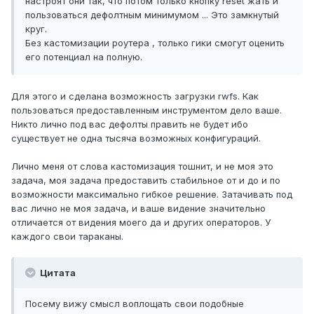
настроят они так, что потом только кнопку reset жать и
пользоваться дефолтным минимумом ... Это замкнутый
круг.
Без кастомизации роутера , только гики смогут оценить
его потенциал на полную.
Для этого и сделана возможность загрузки rwfs. Как
пользоваться предоставленным инструментом дело ваше.
Никто лично под вас дефолты править не будет ибо
существует не одна тысяча возможных конфигураций.
Лично меня от слова кастомизация тошнит, и не моя это
задача, моя задача предоставить стабильное от и до и по
возможности максимально гибкое решение. Затачивать под
вас лично не моя задача, и ваше видение значительно
отличается от видения моего да и других операторов. У
каждого свои тараканы.
Цитата
Посему вижу смысл воплощать свои подобные