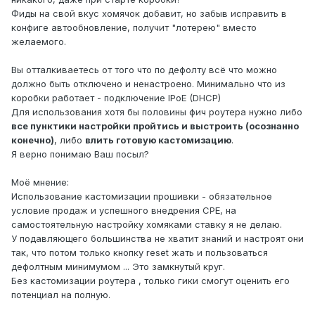
Фиды на свой вкус хомячок добавит, но забыв исправить в
конфиге автообновление, получит "лотерею" вместо
желаемого.
Вы отталкиваетесь от того что по дефолту всё что можно
должно быть отключено и ненастроено. Минимально что из
коробки работает - подключение IPoE (DHCP)
Для использования хотя бы половины фич роутера нужно либо
все пунктики настройки пройтись и выстроить (осознанно
конечно)
, либо
влить готовую кастомизацию
.
Я верно понимаю Ваш посыл?
Моё мнение:
Использование кастомизации прошивки - обязательное
условие продаж и успешного внедрения CPE, на
самостоятельную настройку хомяками ставку я не делаю.
У подавляющего большинства не хватит знаний и настроят они
так, что потом только кнопку reset жать и пользоваться
дефолтным минимумом ... Это замкнутый круг.
Без кастомизации роутера , только гики смогут оценить его
потенциал на полную.