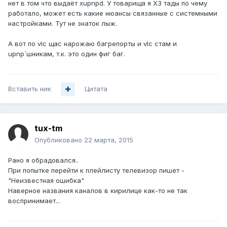
нет в том что выдаёт xupnpd. У товарища я ХЗ тады по чему
работало, может есть какие нюансы связанные с системными
настройками. Тут не знаток лыж.
А вот по vlc щас нарожаю багрепорты и vlc стам и
upnp`шникам, т.к. это один фиг баг.
Вставить ник
Цитата
tux-tm
Опубликовано
22 марта, 2015
Рано я обрадовался..
При попытке перейти к плейлисту телевизор пишет -
"Неизвестная ошибка"
Наверное названия каналов в кирилице как-то не так
воспринимает...