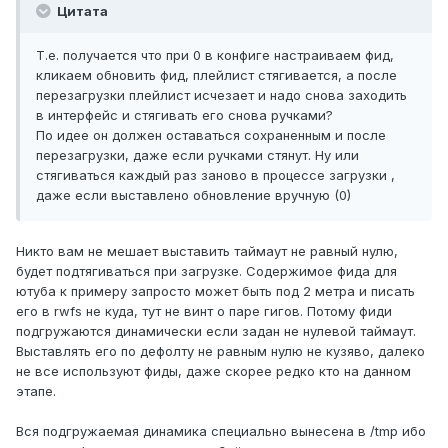
Цитата
Т.е. получается что при 0 в конфиге настраиваем фид,
кликаем обновить фид, плейлист стягивается, а после
перезагрузки плейлист исчезает и надо снова заходить
в интерфейс и стягивать его снова ручками?
По идее он должен оставаться сохраненным и после
перезагрузки, даже если ручками стянут. Ну или
стягиваться каждый раз заново в процессе загрузки ,
даже если выставлено обновление вручную (0)
Никто вам не мешает выставить таймаут не равный нулю,
будет подтягиваться при загрузке. Содержимое фида для
ютуба к примеру запросто может быть под 2 метра и писать
его в rwfs не куда, тут не винт о паре гигов. Потому фиди
подгружаются динамически если задан не нулевой таймаут.
Выставлять его по дефолту не равным нулю не кузяво, далеко
не все используют фиды, даже скорее редко кто на данном
этапе.
Вся подгружаемая динамика специально вынесена в /tmp ибо