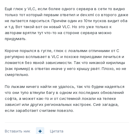
Ещё глюк у VLC, если более одного сервера в сети то видно
только тот который первым ответил и dev.xml со второго даже
не пытается парситься. Причём один из 10ти пусков видит оба
и т.д. Вот такой вот он новый VLC. Но это уже только к
авторам врятли тут что-то на стороне сервера можно
придумать.
Короче порылся в гугле, глюк с лоальями отличными от C
регулярно всплывает в VLC и похоже периодами лечиться и
ломается без явной зависимости. Так что никакой кирилицы
(как пример) в ответах иначе у него крышу рвёт. Плохо, но не
смертельно.
По лыжам ничего найти не удалось, так что будем надеяться
что они тупо втянули багу в одном их последних обновлений
софта, а может как-то и от системной локали на телеке
зависит или других региональных настроек. Сиё загадка,
если заработает считаем повезло.
Вставить ник
Цитата