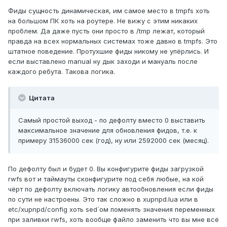
Фиды сущность динамическая, им самое место в tmpfs хоть
на большом ПК хоть на роутере. Не вижу с этим никаких
проблем. Да даже пусть они просто в /tmp лежат, который
правда на всех нормальных системах тоже давно в tmpfs. Это
штатное поведение. Протухшие фиды никому не упёрлись. И
если выставлено manual ну дык заходи и мануаль после
каждого ребута. Такова логика.
Цитата
Самый простой выход - по дефолту вместо 0 выставить
максимальное значение для обновления фидов, т.е. к
примеру 31536000 сек (год), ну или 2592000 сек (месяц).
По дефолту был и будет 0. Вы конфигурите фиды загрузкой
rwfs вот и таймауты сконфигурите под себя любые, на кой
чёрт по дефолту включать логику автообновления если фиды
по сути не настроены. Это так сложно в xupnpd.lua или в
etc/xupnpd/config хоть sed`ом поменять значения переменных
при заливки rwfs, хоть вообще файло заменить что вы мне всё