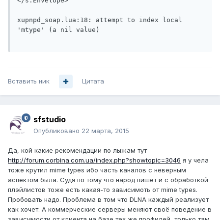
</s:Envelope>

xupnpd_soap.lua:18: attempt to index local 
'mtype' (a nil value)

Вставить ник
Цитата
sfstudio
Опубликовано
22 марта, 2015
Да, кой какие рекомендации по лыжам тут
http://forum.corbina.com.ua/index.php?showtopic=3046
я у чела
тоже крутил mime types ибо часть каналов с неверным
аспектом была. Судя по тому что народ пишет и с обработкой
плэйлистов тоже есть какая-то зависимоть от mime types.
Пробовать надо. Проблема в том что DLNA каждый реализует
как хочет. А коммерческие серверы меняют своё поведение в
зависимости от клиента на базе тех же профилей, только там