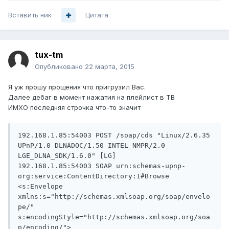
Вставить ник
Цитата
tux-tm
Опубликовано
22 марта, 2015
Я уж прошу прощения что пригрузил Вас.
Далее дебаг в момент нажатия на плейлист в ТВ
ИМХО последняя строчка что-то значит
192.168.1.85:54003 POST /soap/cds "Linux/2.6.35 
UPnP/1.0 DLNADOC/1.50 INTEL_NMPR/2.0 
LGE_DLNA_SDK/1.6.0" [LG]

192.168.1.85:54003 SOAP urn:schemas-upnp-
org:service:ContentDirectory:1#Browse

<s:Envelope 
xmlns:s="http://schemas.xmlsoap.org/soap/envelo
pe/"

s:encodingStyle="http://schemas.xmlsoap.org/soa
p/encoding/">
