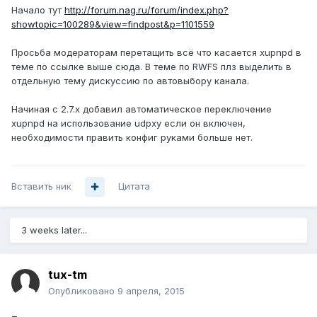
Начало тут
http://forum.nag.ru/forum/index.php?
showtopic=100289&view=findpost&p=1101559
Просьба модераторам перетащить всё что касается xupnpd в
теме по ссылке выше сюда. В теме по RWFS плз выделить в
отдельную тему дискуссию по автовыбору канала.
Начиная с 2.7.х добавил автоматическое переключение
xupnpd на использование udpxy если он включен,
необходимости править конфиг руками больше нет.
Вставить ник
Цитата
3 weeks later...
tux-tm
Опубликовано
9 апреля, 2015