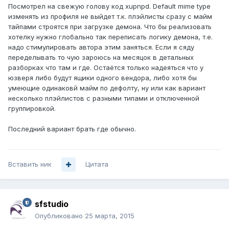
Посмотрел на свежую голову код xupnpd. Default mime type
изменять из профиля не выйдет т.к. плэйлисты сразу с майм
тайпами строятся при загрузке демона. Что бы реализовать
хотелку нужно глобально так переписать логику демона, т.е.
надо стимулировать автора этим заняться. Если я сяду
переделывать то чую зароюсь на месяцок в детальных
разборках что там и где. Остаётся только надеяться что у
юзверя либо будут ящики одного вендора, либо хотя бы
умеющие одинаковй майм по дефолту, ну или как вариант
несколько плэйлистов с разными типами и отключенной
группировкой.
Последний вариант брать где обычно.
Вставить ник
Цитата
sfstudio
Опубликовано
25 марта, 2015