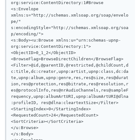
org:service:ContentDirectory:1#Browse

<s:Envelope 
xmlns:s="http://schemas.xmlsoap.org/soap/envelo
pe/"

s:encodingStyle="http://schemas.xmlsoap.org/soa
p/encoding/">

<s:Body><u:Browse xmlns:u="urn:schemas-upnp-
org:service:ContentDirectory:1">

<ObjectID>0_1_2</ObjectID>

<BrowseFlag>BrowseDirectChildren</BrowseFlag>

<Filter>@id,@parentID,@restricted,@childCount,d
c:title,dc:creator,upnp:artist,upnp:class,dc:da
te,upnp:album,upnp:genre,res,res@size,res@durat
ion,res@protection,res@bitrate,res@resolution,r
es@protocolInfo,res@nrAudioChannels,res@sampleF
requency,upnp:albumArtURI,upnp:albumArtURI@dlna
:profileID, res@dlna:cleartextSize</Filter>

<StartingIndex>0</StartingIndex>

<RequestedCount>24</RequestedCount>

<SortCriteria></SortCriteria>

</u:Browse>

</s:Body>
