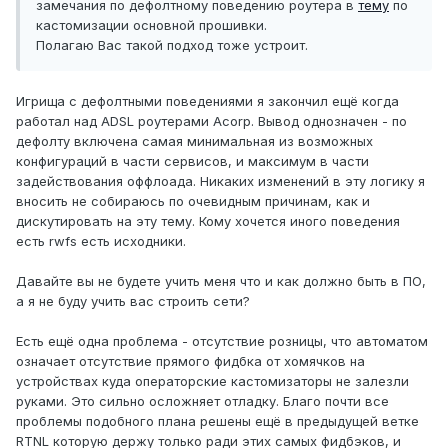
замечания по дефолтному поведению роутера в
тему
по
кастомизации основной прошивки.
Полагаю Вас такой подход тоже устроит.
Игрища с дефолтными поведениями я закончил ещё когда
работал над ADSL роутерами Acorp. Вывод однозначен - по
дефолту включена самая минимальная из возможных
конфигураций в части сервисов, и максимум в части
задействования оффлоада. Никаких изменений в эту логику я
вносить не собираюсь по очевидным причинам, как и
дискутировать на эту тему. Кому хочется иного поведения
есть rwfs есть исходники.
Давайте вы не будете учить меня что и как должно быть в ПО,
а я не буду учить вас строить сети?
Есть ещё одна проблема - отсутствие розницы, что автоматом
означает отсутствие прямого фидбка от хомячков на
устройствах куда операторские кастомизаторы не залезли
руками. Это сильно осложняет отладку. Благо почти все
проблемы подобного плана решены ещё в предыдущей ветке
RTNL которую держу только ради этих самых фидбэков, и