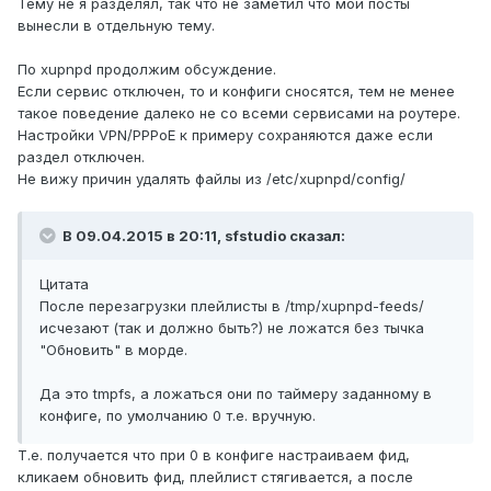
Тему не я разделял, так что не заметил что мои посты
вынесли в отдельную тему.
По xupnpd продолжим обсуждение.
Если сервис отключен, то и конфиги сносятся, тем не менее
такое поведение далеко не со всеми сервисами на роутере.
Настройки VPN/PPPoE к примеру сохраняются даже если
раздел отключен.
Не вижу причин удалять файлы из /etc/xupnpd/config/
В 09.04.2015 в 20:11, sfstudio сказал:
Цитата
После перезагрузки плейлисты в /tmp/xupnpd-feeds/
исчезают (так и должно быть?) не ложатся без тычка
"Обновить" в морде.
Да это tmpfs, а ложаться они по таймеру заданному в
конфиге, по умолчанию 0 т.е. вручную.
Т.е. получается что при 0 в конфиге настраиваем фид,
кликаем обновить фид, плейлист стягивается, а после