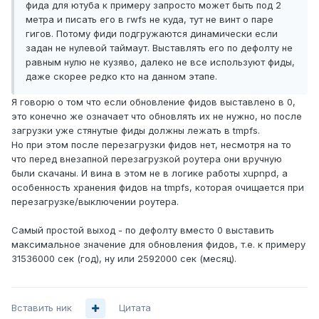
фида для ютуба к примеру запросто может быть под 2
метра и писать его в rwfs не куда, тут не винт о паре
гигов. Потому фиди подгружаются динамически если
задан не нулевой таймаут. Выставлять его по дефолту не
равным нулю не кузяво, далеко не все используют фиды,
даже скорее редко кто на данном этапе.
Я говорю о том что если обновление фидов выставлено в 0,
это конечно же означает что обновлять их не нужно, но после
загрузки уже стянутые фиды должны лежать в tmpfs.
Но при этом после перезагрузки фидов нет, несмотря на то
что перед внезапной перезагрузкой роутера они вручную
были скачаны. И вина в этом не в логике работы xupnpd, а
особенность хранения фидов на tmpfs, которая очищается при
перезагрузке/выключении роутера.
Самый простой выход - по дефолту вместо 0 выставить
максимальное значение для обновления фидов, т.е. к примеру
31536000 сек (год), ну или 2592000 сек (месяц).
Вставить ник
Цитата