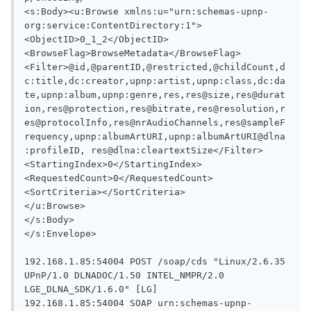
<s:Body><u:Browse xmlns:u="urn:schemas-upnp-
org:service:ContentDirectory:1">

<ObjectID>0_1_2</ObjectID>

<BrowseFlag>BrowseMetadata</BrowseFlag>

<Filter>@id,@parentID,@restricted,@childCount,d
c:title,dc:creator,upnp:artist,upnp:class,dc:da
te,upnp:album,upnp:genre,res,res@size,res@durat
ion,res@protection,res@bitrate,res@resolution,r
es@protocolInfo,res@nrAudioChannels,res@sampleF
requency,upnp:albumArtURI,upnp:albumArtURI@dlna
:profileID, res@dlna:cleartextSize</Filter>

<StartingIndex>0</StartingIndex>

<RequestedCount>0</RequestedCount>

<SortCriteria></SortCriteria>

</u:Browse>

</s:Body>

</s:Envelope>

192.168.1.85:54004 POST /soap/cds "Linux/2.6.35 
UPnP/1.0 DLNADOC/1.50 INTEL_NMPR/2.0 
LGE_DLNA_SDK/1.6.0" [LG]

192.168.1.85:54004 SOAP urn:schemas-upnp-