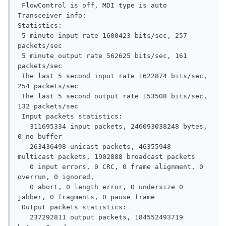
 FlowControl is off, MDI type is auto

Transceiver info:

Statistics:

 5 minute input rate 1600423 bits/sec, 257 
packets/sec

 5 minute output rate 562625 bits/sec, 161 
packets/sec

 The last 5 second input rate 1622874 bits/sec, 
254 packets/sec

 The last 5 second output rate 153508 bits/sec, 
132 packets/sec

 Input packets statistics:

   311695334 input packets, 246093038248 bytes, 
0 no buffer

   263436498 unicast packets, 46355948 
multicast packets, 1902888 broadcast packets

   0 input errors, 0 CRC, 0 frame alignment, 0 
overrun, 0 ignored,

   0 abort, 0 length error, 0 undersize 0 
jabber, 0 fragments, 0 pause frame

 Output packets statistics:

   237292811 output packets, 184552493719 