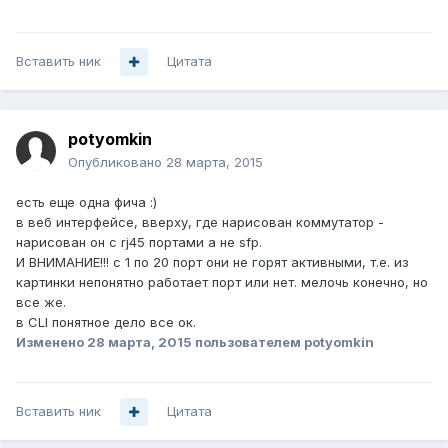
Вставить ник
Цитата
potyomkin
Опубликовано
28 марта, 2015
есть еще одна фича :)
в веб интерфейсе, вверху, где нарисован коммутатор -
нарисован он с rj45 портами а не sfp.
И ВНИМАНИЕ!!! с 1 по 20 порт они не горят активными, т.е. из
картинки непонятно работает порт или нет. мелочь конечно, но
все же.
в CLI понятное дело все ок.
Изменено
28 марта, 2015
пользователем potyomkin
Вставить ник
Цитата