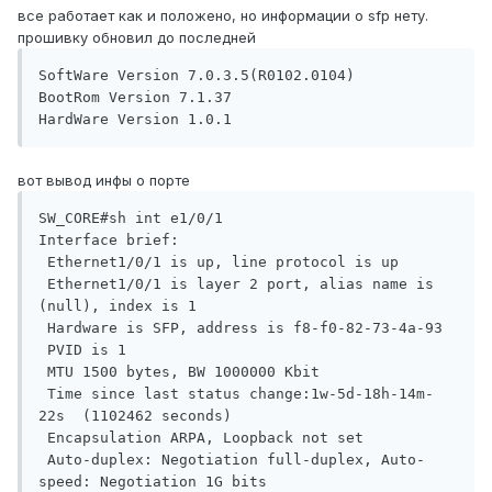
все работает как и положено, но информации о sfp нету.
прошивку обновил до последней
SoftWare Version 7.0.3.5(R0102.0104)

BootRom Version 7.1.37

HardWare Version 1.0.1 
вот вывод инфы о порте
SW_CORE#sh int e1/0/1

Interface brief:

 Ethernet1/0/1 is up, line protocol is up

 Ethernet1/0/1 is layer 2 port, alias name is 
(null), index is 1

 Hardware is SFP, address is f8-f0-82-73-4a-93

 PVID is 1

 MTU 1500 bytes, BW 1000000 Kbit

 Time since last status change:1w-5d-18h-14m-
22s  (1102462 seconds)

 Encapsulation ARPA, Loopback not set

 Auto-duplex: Negotiation full-duplex, Auto-
speed: Negotiation 1G bits
