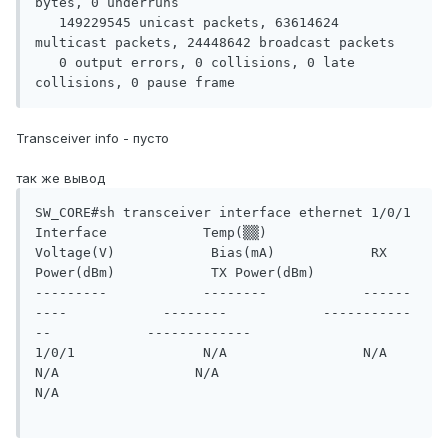
bytes, 0 underruns

   149229545 unicast packets, 63614624 
multicast packets, 24448642 broadcast packets

   0 output errors, 0 collisions, 0 late 
Transceiver info - пусто
так же вывод
SW_CORE#sh transceiver interface ethernet 1/0/1

Interface            Temp(▒▒)            
Voltage(V)            Bias(mA)            RX 
Power(dBm)            TX Power(dBm)

---------            --------            ------
----            --------            -----------
--            -------------

1/0/1                N/A                 N/A                   
N/A                 N/A                      
N/A
