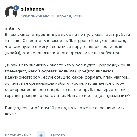
s.lobanov
Опубликовано
28 апреля, 2016
shturik
В чём смысл отправлять резюме на почту, у меня есть работа
full-time. Относительно cisco asr1k и gpon eltex уже написал,
что вам нужно я могу сделать за пару вечеров (если есть
дизайн), это не сложно и много времени не потребуется.
Дизайн это значит вы знаете что у вас будет - pppoe(нужен ли
inter-agent, какой формат, если да), ipoe(что является
идентификатором, если opt82 то какой формат), план vlan'ов,
логическая организация избыточности, кто является dhcp-
сервером(если ipoe dhcp), что на счёт ipv6, планируется ли
горячий резерв по брасу и т.п. Или это всё надо задизайнить?
Пишу здесь, чтоб вам 10 раз одно и тоже не спрашивали в
почте
Вставить ник
Цитата