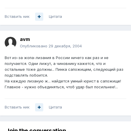
Вставить ник
Цитата
avm
Опубликовано
29 декабря, 2004
Вот из-за жопа-лизания в России ничего как раз и не
получается. Одни лижут, а чиновнику кажется, что и
остальные тоже должны... Пинка сапожищем, следующий раз
подставлять побоится.
На каждую лизаную ж... найдется умный юрист в сапожище!
Главное - нужно объединяться, чтоб удар был посильнее!...
Вставить ник
Цитата
Join the conversation