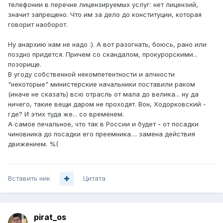
телефонии в перечне лицензируемых услуг: нет лицензий,
значит запрещено. Что им за дело до конституции, которая
говорит наоборот.
Ну анархию нам не надо :). А вот разогнать, боюсь, рано или
поздно придется. Причем со скандалом, прокурорскими...
позорище.
В угоду собственной некомпетентности и алчности
"некоторые" министерские начальники поставили раком
(иначе не сказать) всю отрасль от мала до велика... ну да
ничего, такие вещи даром не проходят. Вон, Ходорковский -
где? И этих туда же... со временем.
А самое печальное, что так в России и будет - от посадки
чиновника до посадки его преемника.... замена действия
движением. %(
Вставить ник
Цитата
pirat_os