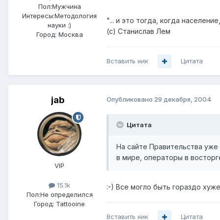
Пол:
Мужчина
Интересы:
Методология
"... и это тогда, когда населен
науки :)
(с) Станислав Лем
Город:
Москва
Вставить ник
Цитата
jab
Опубликовано
29 декабря, 2004
Цитата
На сайте Правительства уже 
в мире, операторы в восторге
VIP
15.1k
:-) Все могло быть гораздо хуж
Пол:
Не определился
Город:
Tattooine
Вставить ник
Цитата