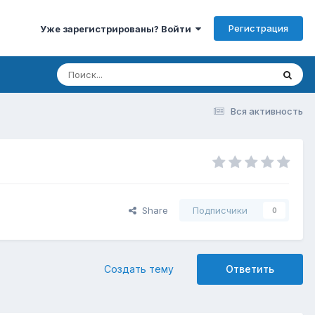
Регистрация
Уже зарегистрированы? Войти
Вся активность
Share
Подписчики
0
Создать тему
Ответить