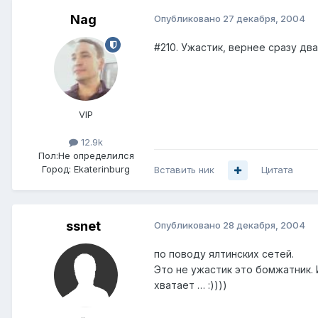
Nag
Опубликовано
27 декабря, 2004
#210. Ужастик, вернее сразу два
VIP
12.9k
Пол:
Не определился
Город:
Ekaterinburg
Вставить ник
Цитата
ssnet
Опубликовано
28 декабря, 2004
по поводу ялтинских сетей.
Это не ужастик это бомжатник. И
хватает … :))))