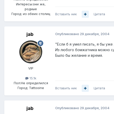
Интересы:
они же,
родные
Город:
из обеих столиц
Вставить ник
Цитата
jab
Опубликовано
29 декабря, 2004
"Если б я умел писать, я бы уж
Из любого бомжатника можно сд
Было бы желание и время.
VIP
15.1k
Пол:
Не определился
Город:
Tattooine
Вставить ник
Цитата
jab
Опубликовано
29 декабря, 2004