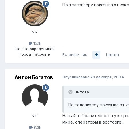
По телевизеру показывают как за
VIP
15.1k
Пол:
Не определился
Город:
Tattooine
Вставить ник
Цитата
Антон Богатов
Опубликовано
29 декабря, 2004
Цитата
По телевизеру показывают как
На сайте Правительства уже ра
VIP
мире, операторы в восторге...
8.3k