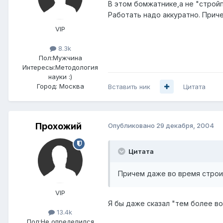
В этом бомжатнике,а не "стройп
Работать надо аккуратно. Прич
VIP
8.3k
Пол:
Мужчина
Интересы:
Методология
науки :)
Город:
Москва
Вставить ник
Цитата
Прохожий
Опубликовано
29 декабря, 2004
Цитата
Причем даже во время строи
VIP
Я бы даже сказал "тем более в
13.4k
Пол:
Не определился