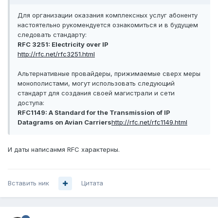
Для организации оказания комплексных услуг абоненту
настоятельно рукомендуется ознакомиться и в будущем
следовать стандарту:
RFC 3251: Electricity over IP
http://rfc.net/rfc3251.html
Альтернативные провайдеры, прижимаемые сверх меры
монополистами, могут использовать следующий
стандарт для создания своей магистрали и сети
доступа:
RFC1149: A Standard for the Transmission of IP
Datagrams on Avian Carriers
http://rfc.net/rfc1149.html
И даты написанмя RFC характерны.
Вставить ник
Цитата