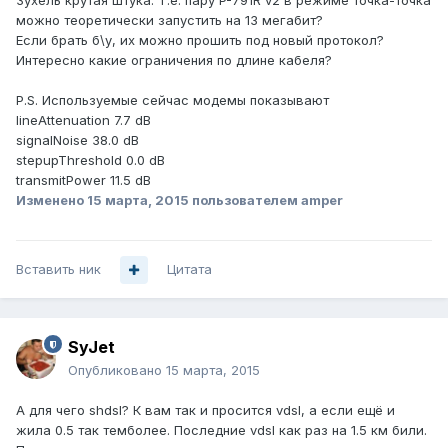
Зухель крутая штука. Т.е. пару P-791R v2 в режиме точка-точка
можно теоретически запустить на 13 мегабит?
Если брать б\у, их можно прошить под новый протокол?
Интересно какие ограничения по длине кабеля?
P.S. Используемые сейчас модемы показывают
lineAttenuation 7.7 dB
signalNoise 38.0 dB
stepupThreshold 0.0 dB
transmitPower 11.5 dB
Изменено
15 марта, 2015
пользователем amper
Вставить ник
Цитата
SyJet
Опубликовано
15 марта, 2015
А для чего shdsl? К вам так и просится vdsl, а если ещё и
жила 0.5 так темболее. Последние vdsl как раз на 1.5 км били.