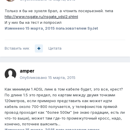
Только я бы не зухеля брал, а чтонить посерьезней. типа
http://www.nsgate.ru/nsgate_vdsl2.shtml
И у них бы на тест и попросил
Изменено
15 марта, 2015
пользователем SyJet
Вставить ник
Цитата
amper
Опубликовано
15 марта, 2015
Как минимум 1 ADSL линк в том кабеле будет, это все, крест?
По длине 1.5 это предел, по картам между двумя точками
120метров, если примерно представить как может идти
кабель около 700-800 получается, у телефонистов прямой
провод проходит как "более 500м" (не знаю градации, есть ли
что-то выше), может там где-то промежуточный кросс, надо,
конечно, поточнее выяснить...
Изменено
15 марта, 2015
пользователем amper