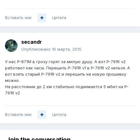
Вставить ник
Цитата
secandr
Опубликовано
16 марта, 2015
У нас P-871M в грозу горят за милую душу. А вот P-791R v2
работают как часы. Перешить P-791R v1 в P-791R v2 нельзя. А
вот взять старый P-791R v2 и перешить на новую прошивку
можно.
На расстоянии до 2 км стабильно поднимается 5 мбит на P-
791R v2
Вставить ник
Цитата
Join the conversation