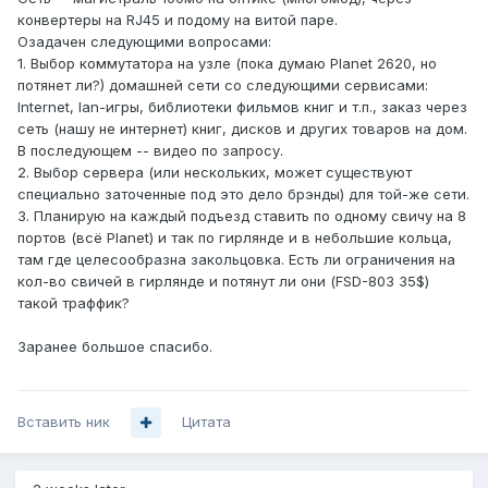
конвертеры на RJ45 и подому на витой паре.
Озадачен следующими вопросами:
1. Выбор коммутатора на узле (пока думаю Planet 2620, но
потянет ли?) домашней сети со следующими сервисами:
Internet, lan-игры, библиотеки фильмов книг и т.п., заказ через
сеть (нашу не интернет) книг, дисков и других товаров на дом.
В последующем -- видео по запросу.
2. Выбор сервера (или нескольких, может существуют
специально заточенные под это дело брэнды) для той-же сети.
3. Планирую на каждый подъезд ставить по одному свичу на 8
портов (всё Planet) и так по гирлянде и в небольшие кольца,
там где целесообразна закольцовка. Есть ли ограничения на
кол-во свичей в гирлянде и потянут ли они (FSD-803 35$)
такой траффик?
Заранее большое спасибо.
Вставить ник
Цитата