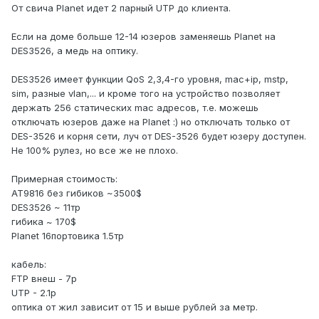
От свича Planet идет 2 парный UTP до клиента.
Если на доме больше 12-14 юзеров заменяешь Planet на
DES3526, а медь на оптику.
DES3526 имеет функции QoS 2,3,4-го уровня, mac+ip, mstp,
sim, разные vlan,... и кроме того на устройство позволяет
держать 256 статических mac адресов, т.е. можешь
отключать юзеров даже на Planet :) но отключать только от
DES-3526 и корня сети, луч от DES-3526 будет юзеру доступен.
Не 100% рулез, но все же не плохо.
Примерная стоимость:
AT9816 без гибиков ~3500$
DES3526 ~ 11тр
гибика ~ 170$
Planet 16портовика 1.5тр
кабель:
FTP внеш - 7р
UTP - 2.1р
оптика от жил зависит от 15 и выше рублей за метр.