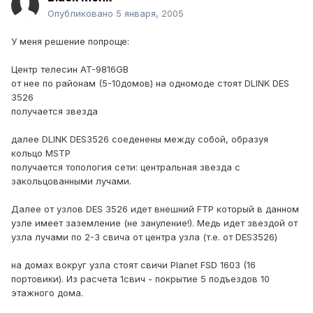
Опубликовано
5 января, 2005
У меня решение попроще:
Центр телесин AT-9816GB
от нее по районам (5-10домов) на одномоде стоят DLINK DES
3526
получается звезда
далее DLINK DES3526 соеденены между собой, образуя
кольцо MSTP
получается топология сети: центральная звезда с
закольцованными лучами.
Далее от узлов DES 3526 идет внешний FTP который в данном
узле имеет заземление (не зануление!). Медь идет звездой от
узла лучами по 2-3 свича от центра узла (т.е. от DES3526)
на домах вокруг узла стоят свичи Planet FSD 1603 (16
портовики). Из расчета 1свич - покрытие 5 подъездов 10
этажного дома.