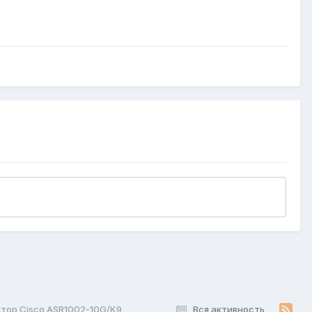
тор Cisco ASR1002-10G/K9
Вся активность