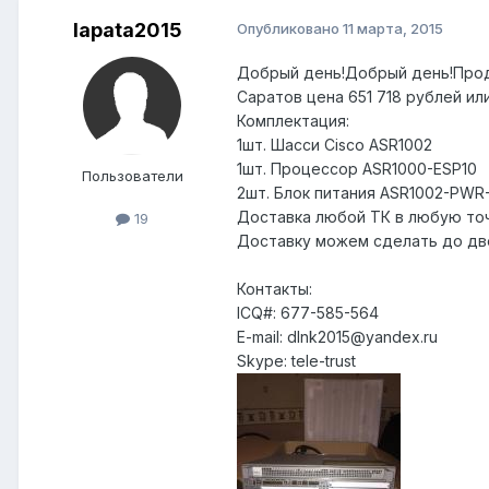
lapata2015
Опубликовано
11 марта, 2015
Добрый день!Добрый день!Прода
Саратов цена 651 718 рублей ил
Комплектация:
1шт. Шасси Cisco ASR1002
1шт. Процессор ASR1000-ESP10
Пользователи
2шт. Блок питания ASR1002-PWR
Доставка любой ТК в любую точ
19
Доставку можем сделать до две
Контакты:
ICQ#: 677-585-564
E-mail: dlnk2015@yandex.ru
Skype: tele-trust