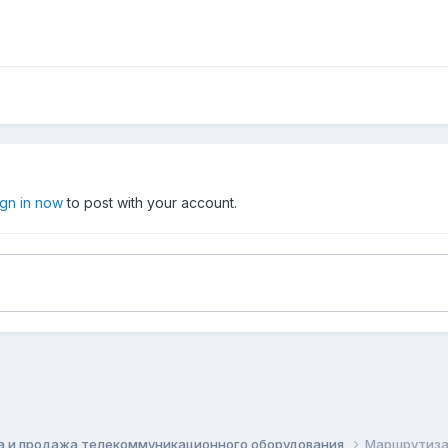
ign in now
to post with your account.
а и продажа телекоммуникационного оборудования
Маршрутиза