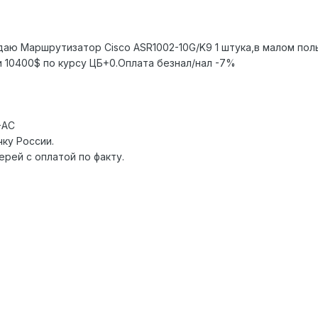
ю Маршрутизатор Cisco ASR1002-10G/K9 1 штука,в малом поль
и 10400$ по курсу ЦБ+0.Оплата безнал/нал -7%
-AC
ку России.
рей с оплатой по факту.