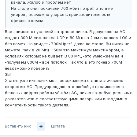
канала. Жалоб и проблем нет.
На столе они прокачали 700 мбит по ipef, и то я не
уверен , возможно уперся в производительность
офисного компа.
Все зависит от условий на трассе линка. Я допускаю на АС
выдаст 300 М симплекса UDP в 80 Мгц на 2 км в полном LOS и
без помех. Но увидеть 700М iperf, даже на столе, Вы никак не
можете. max в 20 Мгц -150М это максимум максимором, в
условиях которых не бывает. В 80 Мгц -это умножаем на 4
-получаем 600М - все потолок. Так что в это гонево 700М
невозможно поверить.
ЗЫ
Хватит уже выносить мозг россказнями о фантастических
скоростях АС. Предупреждаю, что любой , кто заикнется о
бешеных цифрах работы убнт/мт АС, лично потребую реальных
доказательств с соответствующими позорными выводами о
компетентности такого деятеля.
Вставить ник
Цитата