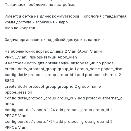
Появилась проблемка по настройке.
Имеется сетка из длинк коммутаторов. Топология стандартная
комм доступа - агрегация - ядро.
Vlan на квартал.
Задача организовать подобный доступ как на длинк.
На абонентских портах длинка 2 Vlan (Abon_Vlan и
PPPOE_Vlan), приоритетный Abon_Vlan
и настроен dot1v для организации авторизации по pppoe
create dot1v_protocol_group group_id 1 group_name pppoe_disc
config dot1v_protocol_group group_id 1 add protocol ethernet_2
8863
create dot1v_protocol_group group_id 2 group_name
pppoe_session
config dot1v_protocol_group group_id 2 add protocol ethernet_2
8864
config port dot1v ports 1-24 add protocol_group group_id 1
PPPOE_Vlan
config port dot1v ports 1-24 add protocol_group group_id 2
PPPOE_Vlan