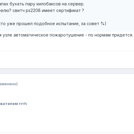
апах бухать пару килобаксов на сервер.
белю? свитч ps2208 имеет сертификат ?
кто уже прошел подобное испытание, за совет %)
 узле автоматическое пожаротушение - по нормам придется. Э
зменено)
вателем rrrh