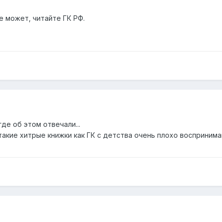
е может, читайте ГК РФ.
де об этом отвечали...
акие хитрые книжки как ГК с детства очень плохо воспринимаю