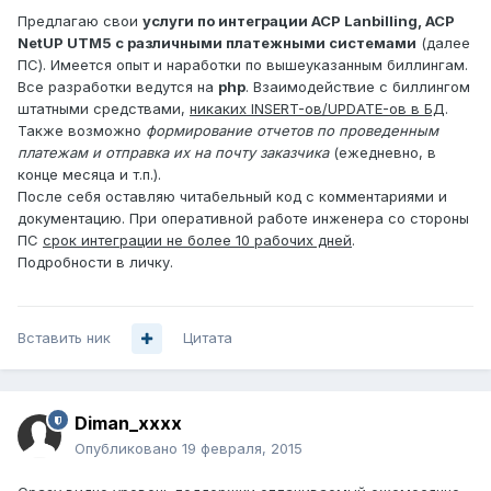
Предлагаю свои
услуги по интеграции АСР Lanbilling, АСР
NetUP UTM5 с различными платежными системами
(далее
ПС). Имеется опыт и наработки по вышеуказанным биллингам.
Все разработки ведутся на
php
. Взаимодействие с биллингом
штатными средствами,
никаких INSERT-ов/UPDATE-ов в БД
.
Также возможно
формирование отчетов по проведенным
платежам и отправка их на почту заказчика
(ежедневно, в
конце месяца и т.п.).
После себя оставляю читабельный код с комментариями и
документацию. При оперативной работе инженера со стороны
ПС
срок интеграции не более 10 рабочих дней
.
Подробности в личку.
Вставить ник
Цитата
Diman_xxxx
Опубликовано
19 февраля, 2015