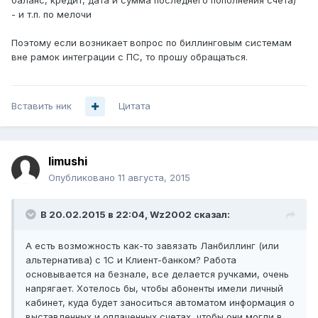
баланс, кредит, дата и сумма последнего пополнения счета)
- и т.п. по мелочи
Поэтому если возникает вопрос по биллинговым системам
вне рамок интеграции с ПС, то прошу обращаться.
Вставить ник
Цитата
limushi
Опубликовано
11 августа, 2015
В 20.02.2015 в 22:04, Wz2002 сказал:
А есть возможность как-то завязать Ланбиллинг (или
альтернатива) с 1С и Клиент-банком? Работа
основывается на безнале, все делается ручками, очень
напрягает. Хотелось бы, чтобы абоненты имели личный
кабинет, куда будет заноситься автоматом информация о
выставленных и оплаченных счетах, чтобы они могли в