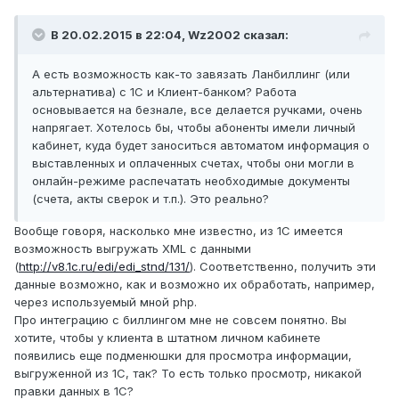
В 20.02.2015 в 22:04, Wz2002 сказал:
А есть возможность как-то завязать Ланбиллинг (или
альтернатива) с 1С и Клиент-банком? Работа
основывается на безнале, все делается ручками, очень
напрягает. Хотелось бы, чтобы абоненты имели личный
кабинет, куда будет заноситься автоматом информация о
выставленных и оплаченных счетах, чтобы они могли в
онлайн-режиме распечатать необходимые документы
(счета, акты сверок и т.п.). Это реально?
Вообще говоря, насколько мне известно, из 1С имеется
возможность выгружать XML с данными
(
http://v8.1c.ru/edi/edi_stnd/131/
). Соответственно, получить эти
данные возможно, как и возможно их обработать, например,
через используемый мной php.
Про интеграцию с биллингом мне не совсем понятно. Вы
хотите, чтобы у клиента в штатном личном кабинете
появились еще подменюшки для просмотра информации,
выгруженной из 1С, так? То есть только просмотр, никакой
правки данных в 1С?