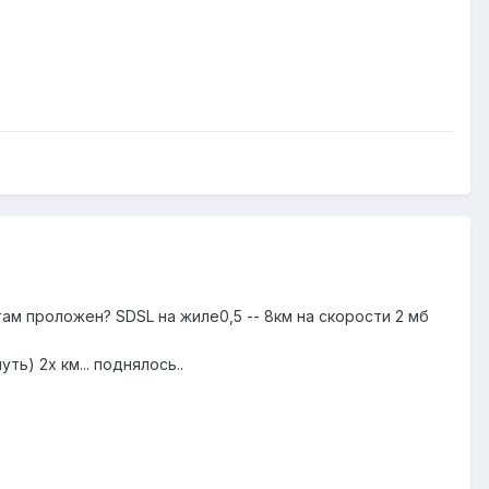
там проложен? SDSL на жиле0,5 -- 8км на скорости 2 мб
ть) 2х км... поднялось..