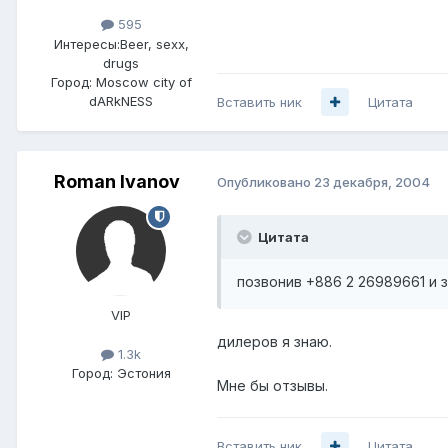
595
Интересы:
Beer, sexx,
drugs
Город:
Moscow city of
dARkNESS
Вставить ник
Цитата
Roman Ivanov
Опубликовано
23 декабря, 2004
Цитата
позвонив +886 2 26989661 и 
VIP
дилеров я знаю.
1.3k
Город:
Эстония
Мне бы отзывы.
Вставить ник
Цитата