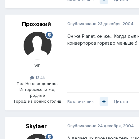
Прохожий
Опубликовано
23 декабря, 2004
Он же Planet, он же... Когда б
конверторов гораздо меньше :) 
VIP
13.4k
Пол:
Не определился
Интересы:
они же,
родные
Город:
из обеих столиц
Вставить ник
Цитата
Skylaer
Опубликовано
24 декабря, 2004
А делает их производитель, у к