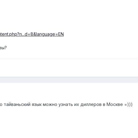
ntent.php?n...d=8&language=EN
вы?
ю тайваньский язык можно узнать их диллеров в Москве =)))