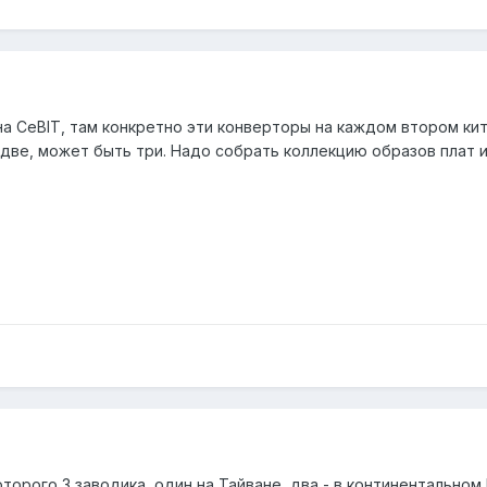
ыл на CeBIT, там конкретно эти конверторы на каждом втором к
две, может быть три. Надо собрать коллекцию образов плат и 
оторого 3 заводика, один на Тайване, два - в континентальном 