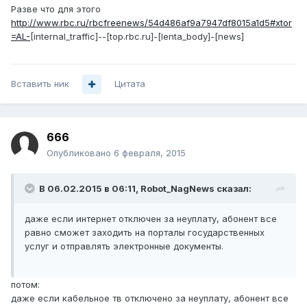
Разве что для этого
http://www.rbc.ru/rbcfreenews/54d486af9a7947df8015a1d5#xtor
=AL-
[internal_traffic]--[top.rbc.ru]-[lenta_body]-[news]
Вставить ник
Цитата
666
Опубликовано
6 февраля, 2015
В 06.02.2015 в 06:11, Robot_NagNews сказал:
даже если интернет отключен за неуплату, абонент все
равно сможет заходить на порталы государственных
услуг и отправлять электронные документы.
потом:
даже если кабельное тв отключено за неуплату, абонент все