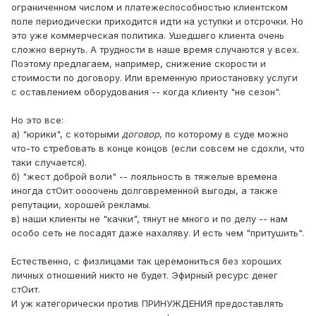
ограниченном числом и платежеспособностью клиентском
поле периодически приходится идти на уступки и отсрочки. Но
это уже коммерческая политика. Ушедшего клиента очень
сложно вернуть. А трудности в наше время случаются у всех.
Поэтому предлагаем, например, снижение скорости и
стоимости по договору. Или временную приостановку услуги
с оставлением оборудования -- когда клиенту "не сезон".
Но это все:
а) "юрики", с которыми
договор
, по которому в суде можно
что-то стребовать в конце концов (если совсем не сдохли, что
таки случается).
б) "жест доброй воли" -- лояльность в тяжелые времена
иногда стОит оооочень долговременной выгоды, а также
репутации, хорошей рекламы.
в) наши клиенты не "качки", тянут не много и по делу -- нам
особо сеть не посадят даже нахаляву. И есть чем "притушить".
Естественно, с физлицами так церемониться без хороших
личных отношений никто не будет. Эфирный ресурс денег
стОит.
И уж категорически против ПРИНУЖДЕНИЯ предоставлять