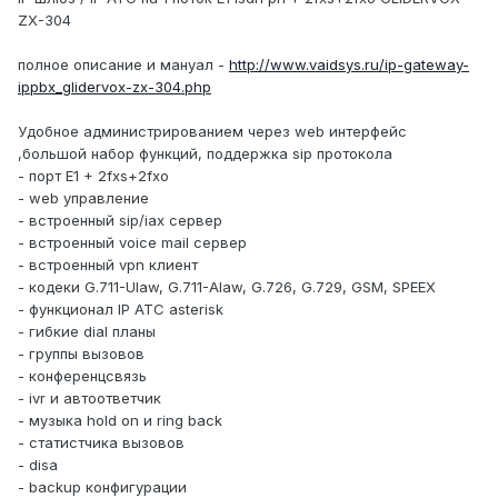
ZX-304
полное описание и мануал -
http://www.vaidsys.ru/ip-gateway-
ippbx_glidervox-zx-304.php
Удобное администрированием через web интерфейс
,большой набор функций, поддержка sip протокола
- порт E1 + 2fxs+2fxo
- web управление
- вcтроенный sip/iax сервер
- встроенный voice mail сервер
- встроенный vpn клиент
- кодеки G.711-Ulaw, G.711-Alaw, G.726, G.729, GSM, SPEEX
- функционал IP АТС asterisk
- гибкие dial планы
- группы вызовов
- конференцсвязь
- ivr и автоответчик
- музыка hold on и ring back
- статистчика вызовов
- disa
- backup конфигурации