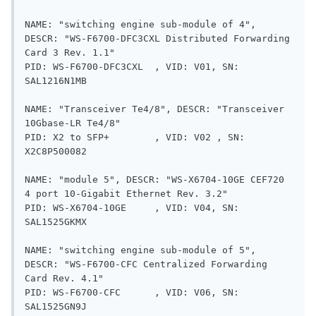
NAME: "switching engine sub-module of 4", 
DESCR: "WS-F6700-DFC3CXL Distributed Forwarding 
Card 3 Rev. 1.1"

PID: WS-F6700-DFC3CXL  , VID: V01, SN: 
SAL1216N1MB

NAME: "Transceiver Te4/8", DESCR: "Transceiver 
10Gbase-LR Te4/8"

PID: X2 to SFP+        , VID: V02 , SN: 
X2C8P500082

NAME: "module 5", DESCR: "WS-X6704-10GE CEF720 
4 port 10-Gigabit Ethernet Rev. 3.2"

PID: WS-X6704-10GE     , VID: V04, SN: 
SAL1525GKMX

NAME: "switching engine sub-module of 5", 
DESCR: "WS-F6700-CFC Centralized Forwarding 
Card Rev. 4.1"

PID: WS-F6700-CFC      , VID: V06, SN: 
SAL1525GN9J
