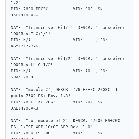
1.2"

PID: 7600-PFC3C        , VID: 000, SN: 
JAE1410083W

NAME: "Transceiver Gi1/1", DESCR: "Transceiver 
1000BaseT Gi1/1"

PID: N/A               , VID:     , SN: 
AGM121722P6     

NAME: "Transceiver Gi1/2", DESCR: "Transceiver 
1000BaseLH Gi1/2"

PID: N/A               , VID: A0  , SN: 
S894120545      

NAME: "module 2", DESCR: "76-ES+XC-20G3C 11 
ports 7600 ES+ Rev. 1.3"

PID: 76-ES+XC-20G3C    , VID: V01, SN: 
JAE14200VR3

NAME: "sub-module of 2", DESCR: "7600-ES+20C 
ES+ 1xTGE XFP 10xGE SFP Rev. 1.0"

PID: 7600-ES+20C       , VID:    , SN: 