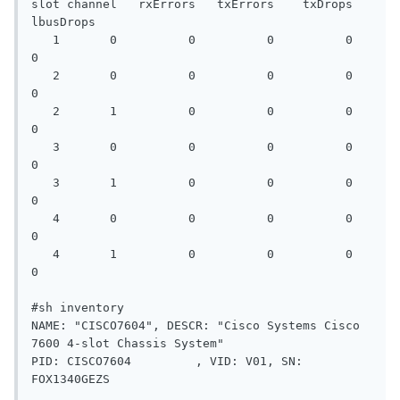
slot channel   rxErrors   txErrors    txDrops  
lbusDrops

   1       0          0          0          0          
0

   2       0          0          0          0          
0

   2       1          0          0          0          
0

   3       0          0          0          0          
0

   3       1          0          0          0          
0

   4       0          0          0          0          
0

   4       1          0          0          0          
0

#sh inventory 

NAME: "CISCO7604", DESCR: "Cisco Systems Cisco 
7600 4-slot Chassis System"

PID: CISCO7604         , VID: V01, SN: 
FOX1340GEZS
