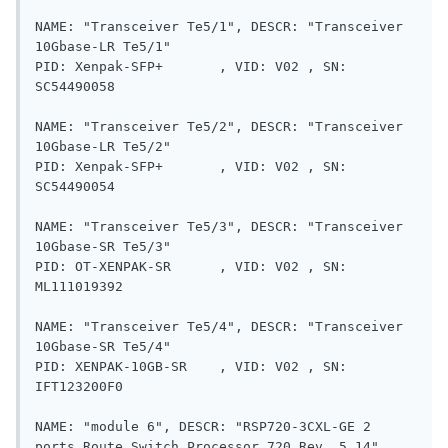
NAME: "Transceiver Te5/1", DESCR: "Transceiver 
10Gbase-LR Te5/1"

PID: Xenpak-SFP+       , VID: V02 , SN: 
SC54490058 

NAME: "Transceiver Te5/2", DESCR: "Transceiver 
10Gbase-LR Te5/2"

PID: Xenpak-SFP+       , VID: V02 , SN: 
SC54490054 

NAME: "Transceiver Te5/3", DESCR: "Transceiver 
10Gbase-SR Te5/3"

PID: OT-XENPAK-SR      , VID: V02 , SN: 
ML111019392

NAME: "Transceiver Te5/4", DESCR: "Transceiver 
10Gbase-SR Te5/4"

PID: XENPAK-10GB-SR    , VID: V02 , SN: 
IFT123200F0

NAME: "module 6", DESCR: "RSP720-3CXL-GE 2 
ports Route Switch Processor 720 Rev. 5.14"
