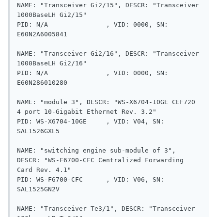
NAME: "Transceiver Gi2/15", DESCR: "Transceiver 
1000BaseLH Gi2/15"

PID: N/A               , VID: 0000, SN: 
E60N2A6005841   

NAME: "Transceiver Gi2/16", DESCR: "Transceiver 
1000BaseLH Gi2/16"

PID: N/A               , VID: 0000, SN: 
E60N286010280   

NAME: "module 3", DESCR: "WS-X6704-10GE CEF720 
4 port 10-Gigabit Ethernet Rev. 3.2"

PID: WS-X6704-10GE     , VID: V04, SN: 
SAL1526GXL5

NAME: "switching engine sub-module of 3", 
DESCR: "WS-F6700-CFC Centralized Forwarding 
Card Rev. 4.1"

PID: WS-F6700-CFC      , VID: V06, SN: 
SAL1525GN2V

NAME: "Transceiver Te3/1", DESCR: "Transceiver 