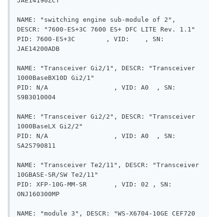
JAE14190ZCT

NAME: "switching engine sub-module of 2", 
DESCR: "7600-ES+3C 7600 ES+ DFC LITE Rev. 1.1"

PID: 7600-ES+3C        , VID:    , SN: 
JAE14200ADB

NAME: "Transceiver Gi2/1", DESCR: "Transceiver 
1000BaseBX10D Gi2/1"

PID: N/A                 , VID: A0  , SN: 
S9B3010004      

NAME: "Transceiver Gi2/2", DESCR: "Transceiver 
1000BaseLX Gi2/2"

PID: N/A                 , VID: A0  , SN: 
SA2S790811      

NAME: "Transceiver Te2/11", DESCR: "Transceiver 
10GBASE-SR/SW Te2/11"

PID: XFP-10G-MM-SR       , VID: 02 , SN: 
ONJ160300MP     

NAME: "module 3", DESCR: "WS-X6704-10GE CEF720 