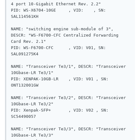
4 port 10-Gigabit Ethernet Rev. 2.2"

PID: WS-X6704-10GE     , VID:    , SN: 
SAL114561KH

NAME: "switching engine sub-module of 3", 
DESCR: "WS-F6700-CFC Centralized Forwarding 
Card Rev. 2.1"

PID: WS-F6700-CFC      , VID: V01, SN: 
SAL091275K4

NAME: "Transceiver Te3/1", DESCR: "Transceiver 
10Gbase-LR Te3/1"

PID: XENPAK-10GB-LR    , VID: V01 , SN: 
ONT132001GW

NAME: "Transceiver Te3/2", DESCR: "Transceiver 
10Gbase-LR Te3/2"

PID: Xenpak-SFP+       , VID: V02 , SN: 
SC54490057 

NAME: "Transceiver Te3/3", DESCR: "Transceiver 
10Gbase-LR Te3/3"
