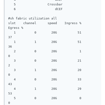
   5                 Crossbar

   6                     dCEF

#sh fabric utilization all

slot    channel      speed    Ingress %     
Egress %

   1          0        20G           51           
37

   1          1        20G           51           
36

   2          0        20G            1            
0

   3          0        20G           21            
2

   3          1        20G           20            
0

   4          0        20G           33           
43

   4          1        20G           29           
53

   5          0        20G            0            
0
