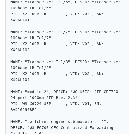
NAME: "Transceiver Te1/6", DESCR: "Transceiver 
10Gbase-LR Te1/6"

PID: X2-10GB-LR        , VID: V03 , SN: 
XX96L101   

NAME: "Transceiver Te1/7", DESCR: "Transceiver 
10Gbase-LR Te1/7"

PID: X2-10GB-LR        , VID: V03 , SN: 
XX96L102   

NAME: "Transceiver Te1/8", DESCR: "Transceiver 
10Gbase-LR Te1/8"

PID: X2-10GB-LR        , VID: V03 , SN: 
XX96L104   

NAME: "module 2", DESCR: "WS-X6724-SFP CEF720 
24 port 1000mb SFP Rev. 2.3"

PID: WS-X6724-SFP      , VID: V01, SN: 
SAD10290BEP

NAME: "switching engine sub-module of 2", 
DESCR: "WS-F6700-CFC Centralized Forwarding 
Card Rev. 2.0"
