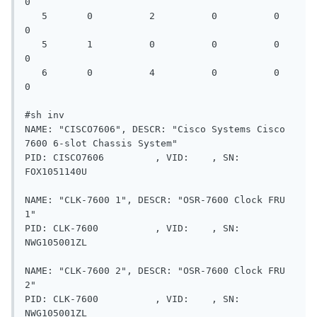
0

   5       0          2          0          0          
0

   5       1          0          0          0          
0

   6       0          4          0          0          
0

#sh inv

NAME: "CISCO7606", DESCR: "Cisco Systems Cisco 
7600 6-slot Chassis System"

PID: CISCO7606         , VID:    , SN: 
FOX1051140U

NAME: "CLK-7600 1", DESCR: "OSR-7600 Clock FRU 
1"

PID: CLK-7600          , VID:    , SN: 
NWG105001ZL

NAME: "CLK-7600 2", DESCR: "OSR-7600 Clock FRU 
2"

PID: CLK-7600          , VID:    , SN: 
NWG105001ZL
