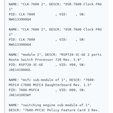
NAME: "CLK-7600 1", DESCR: "OSR-7600 Clock FRU 
1"

PID: CLK-7600          , VID:    , SN: 
NWG133900Q4

NAME: "CLK-7600 2", DESCR: "OSR-7600 Clock FRU 
2"

PID: CLK-7600          , VID:    , SN: 
NWG133900Q4

NAME: "module 1", DESCR: "RSP720-3C-GE 2 ports 
Route Switch Processor 720 Rev. 5.9"

PID: RSP720-3C-GE      , VID: V09, SN: 
JAE14100AUL

NAME: "msfc sub-module of 1", DESCR: "7600-
MSFC4 C7600 MSFC4 Daughterboard Rev. 1.5"

PID: 7600-MSFC4        , VID: 000, SN: 
JAE141005WY

NAME: "switching engine sub-module of 1", 
DESCR: "7600-PFC3C Policy Feature Card 3 Rev. 