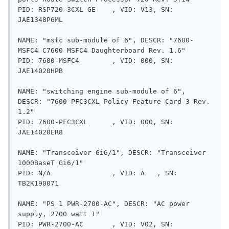
PID: RSP720-3CXL-GE    , VID: V13, SN: 
JAE1348P6ML

NAME: "msfc sub-module of 6", DESCR: "7600-
MSFC4 C7600 MSFC4 Daughterboard Rev. 1.6"

PID: 7600-MSFC4        , VID: 000, SN: 
JAE14020HPB

NAME: "switching engine sub-module of 6", 
DESCR: "7600-PFC3CXL Policy Feature Card 3 Rev. 
1.2"

PID: 7600-PFC3CXL      , VID: 000, SN: 
JAE14020ER8

NAME: "Transceiver Gi6/1", DESCR: "Transceiver 
1000BaseT Gi6/1"

PID: N/A               , VID: A   , SN: 
TB2K190071      

NAME: "PS 1 PWR-2700-AC", DESCR: "AC power 
supply, 2700 watt 1"

PID: PWR-2700-AC       , VID: V02, SN: 