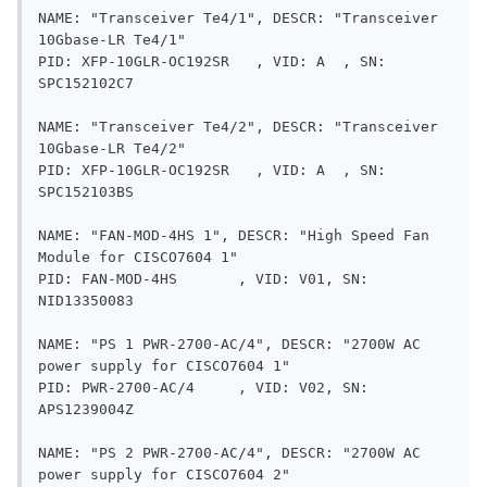
NAME: "Transceiver Te4/1", DESCR: "Transceiver 
10Gbase-LR Te4/1"

PID: XFP-10GLR-OC192SR   , VID: A  , SN: 
SPC152102C7     

NAME: "Transceiver Te4/2", DESCR: "Transceiver 
10Gbase-LR Te4/2"

PID: XFP-10GLR-OC192SR   , VID: A  , SN: 
SPC152103BS     

NAME: "FAN-MOD-4HS 1", DESCR: "High Speed Fan 
Module for CISCO7604 1"

PID: FAN-MOD-4HS       , VID: V01, SN: 
NID13350083

NAME: "PS 1 PWR-2700-AC/4", DESCR: "2700W AC 
power supply for CISCO7604 1"

PID: PWR-2700-AC/4     , VID: V02, SN: 
APS1239004Z

NAME: "PS 2 PWR-2700-AC/4", DESCR: "2700W AC 
power supply for CISCO7604 2"
