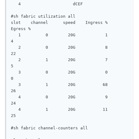
   4                     dCEF

#sh fabric utilization all

slot    channel      speed    Ingress %     
Egress %

   1          0        20G            1            
4

   2          0        20G            8           
22

   2          1        20G            7            
5

   3          0        20G            0            
0

   3          1        20G           68           
26

   4          0        20G            9           
24

   4          1        20G           11           
25

#sh fabric channel-counters all
