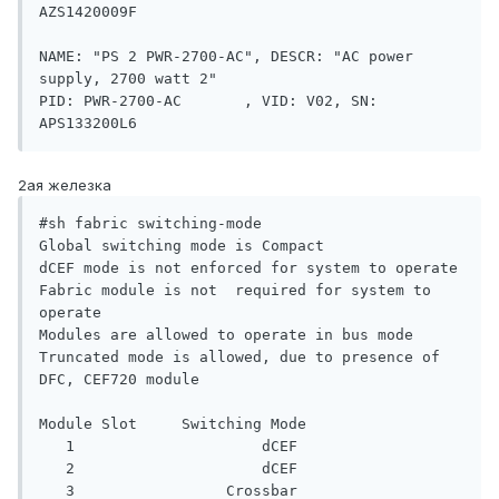
AZS1420009F

NAME: "PS 2 PWR-2700-AC", DESCR: "AC power 
supply, 2700 watt 2"

PID: PWR-2700-AC       , VID: V02, SN: 
2ая железка
#sh fabric switching-mode 

Global switching mode is Compact

dCEF mode is not enforced for system to operate

Fabric module is not  required for system to 
operate

Modules are allowed to operate in bus mode

Truncated mode is allowed, due to presence of 
DFC, CEF720 module

Module Slot     Switching Mode

   1                     dCEF

   2                     dCEF

   3                 Crossbar
