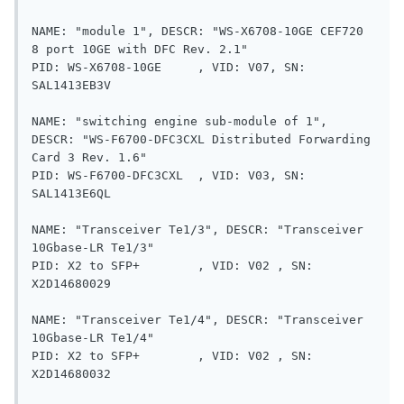
NAME: "module 1", DESCR: "WS-X6708-10GE CEF720 
8 port 10GE with DFC Rev. 2.1"

PID: WS-X6708-10GE     , VID: V07, SN: 
SAL1413EB3V

NAME: "switching engine sub-module of 1", 
DESCR: "WS-F6700-DFC3CXL Distributed Forwarding 
Card 3 Rev. 1.6"

PID: WS-F6700-DFC3CXL  , VID: V03, SN: 
SAL1413E6QL

NAME: "Transceiver Te1/3", DESCR: "Transceiver 
10Gbase-LR Te1/3"

PID: X2 to SFP+        , VID: V02 , SN: 
X2D14680029

NAME: "Transceiver Te1/4", DESCR: "Transceiver 
10Gbase-LR Te1/4"

PID: X2 to SFP+        , VID: V02 , SN: 
X2D14680032
