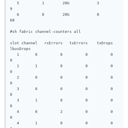
   5          1        20G            3            
9

   6          0        20G            0           
68

#sh fabric channel-counters all

slot channel   rxErrors   txErrors    txDrops  
lbusDrops

   1       0          0          0          0          
0

   1       1          0          0          0          
0

   2       0          0          0          0          
0

   3       0          0          0          0          
0

   3       1          0          0          0          
0

   4       0          2          0          0          
0

   4       1          0          0          0          