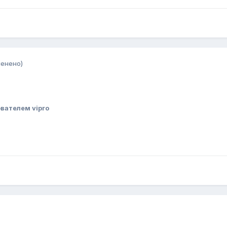
менено)
вателем vipro