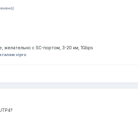
менено)
, желательно с SC-портом, 3-20 км, 1Gbps
ателем vipro
 UTP4?