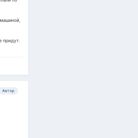
 машиной,
е придут.
Автор