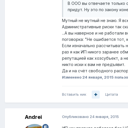
В ООО вы отвечаете только 
придут. Ну это по закону кон
Мутный не мутный не знаю. Я в
Административные риски так ска
...А вы наверное и не работали
поговорка: "Не ошибается тот, 
Если изначально рассчитывать н
раз я как ИП никого заранее об
репутацией как хозсубъект, а н
никто иски к вам не предъявит.
Да и на счёт свободного распо
Изменено
24 января, 2015
пользо
Вставить ник
Цитата
Andrei
Опубликовано
24 января, 2015