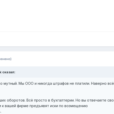
менено)
k сказал:
о мутный. Мы ООО и никогда штрафов не платили. Наверно вс
их оборотов. Всё просто в бухгалтерии. Но вы отвечаете св
и к вашей фирме предъявят иски по возмещению
.