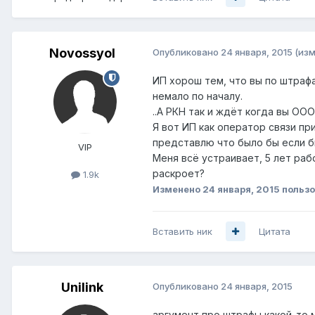
Novossyol
Опубликовано
24 января, 2015
(из
ИП хорош тем, что вы по штраф
немало по началу.
..А РКН так и ждёт когда вы ООО
Я вот ИП как оператор связи пр
представлю что было бы если бы
VIP
Меня всё устраивает, 5 лет раб
раскроет?
1.9k
Изменено
24 января, 2015
пользо
Вставить ник
Цитата
Unilink
Опубликовано
24 января, 2015
аргумент про штрафы какой-то 