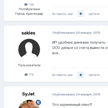
1.9k
Пол:
Мужчина
Город:
Краснодар
Вставить ник
Цитата
sakles
Опубликовано
24 января, 2015
ИП удобнее денежки получать :-)
ООО деньги со счета вывести о
все...
Пользователи
179
Вставить ник
Цитата
SyJet
Опубликовано
24 января, 2015
Это ахрененный плюс!!!