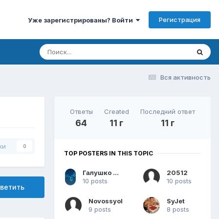
Регистрация
Уже зарегистрированы? Войти
Вся активность
Ответы
Created
Последний ответ
64
11 г
11 г
ки
0
TOP POSTERS IN THIS TOPIC
Галушко Дмитрий
20512
10 posts
10 posts
ветить
Novossyol
SyJet
9 posts
8 posts