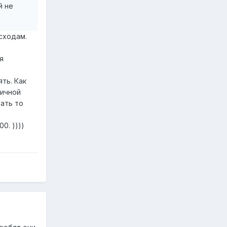
й не
сходам.
я
ть. Как
личной
тать то
0. ))))