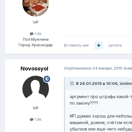
VIP
1.9k
Пол:
Мужчина
Город:
Краснодар
Вставить ник
Цитата
Novossyol
Опубликовано
24 января, 2015
(из
В 24.01.2015 в 10:06, Unilin
аргумент про штрафы какой-т
по закону????
VIP
ИП думаю хорош для небольш
1.9k
машиной, домом, счётом есл
убытков или ещё чего-нибудь