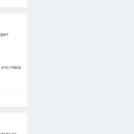
удет
 кто глаза
елали по