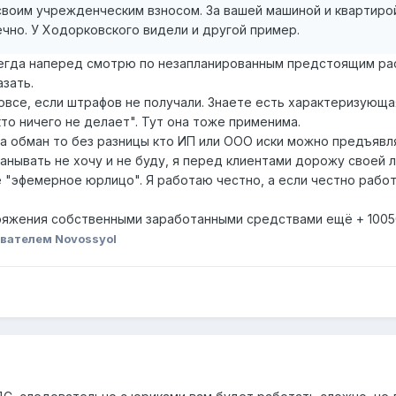
своим учрежденческим взносом. За вашей машиной и квартиро
ечно. У Ходорковского видели и другой пример.
сегда наперед смотрю по незапланированным предстоящим ра
зать.
 вовсе, если штрафов не получали. Знаете есть характеризующа
кто ничего не делает". Тут она тоже применима.
а обман то без разницы кто ИП или ООО иски можно предъявля
манывать не хочу и не буду, я перед клиентами дорожу своей 
е "эфемерное юрлицо". Я работаю честно, а если честно рабо
ряжения собственными заработанными средствами ещё + 10050
вателем Novossyol