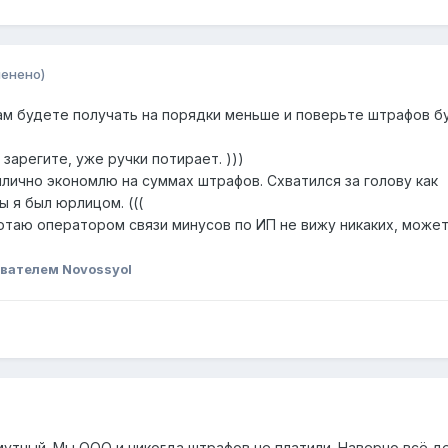
менено)
ам будете получать на порядки меньше и поверьте штрафов б
 зарегите, уже ручки потирает. )))
илично экономлю на суммах штрафов. Схватился за голову как
 я был юрлицом. (((
отаю оператором связи минусов по ИП не вижу никаких, может
вателем Novossyol
мутный. Мы ООО и никогда штрафов не платили. Наверно всё д