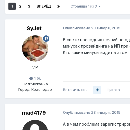
1
2
3
ВПЕРЁД
Страница 1 из 3
SyJet
Опубликовано
23 января, 2015
В свете последних веяний по с
минусах провайдинга на ИП при 
Кто какие минусы видит в этом
VIP
1.9k
Пол:
Мужчина
Город:
Краснодар
Вставить ник
Цитата
mad4179
Опубликовано
23 января, 2015
А в чем проблема зарегистрир