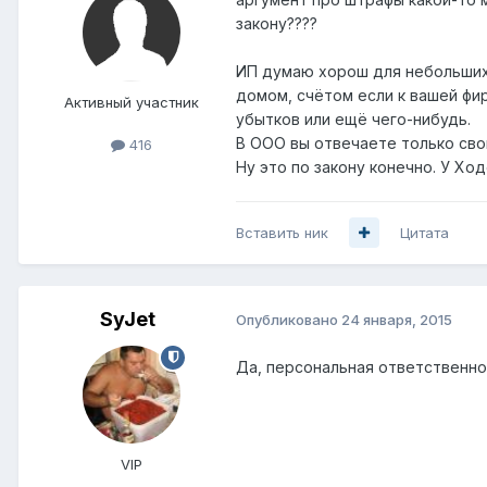
закону????
ИП думаю хорош для небольших 
домом, счётом если к вашей ф
Активный участник
убытков или ещё чего-нибудь.
В ООО вы отвечаете только сво
416
Ну это по закону конечно. У Хо
Вставить ник
Цитата
SyJet
Опубликовано
24 января, 2015
Да, персональная ответственно
VIP