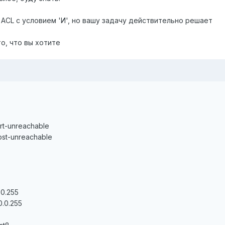
2 ACL с условием 'И', но вашу задачу действительно решает
о, что вы хотите
ort-unreachable
host-unreachable
0.0.255
.0.0.255