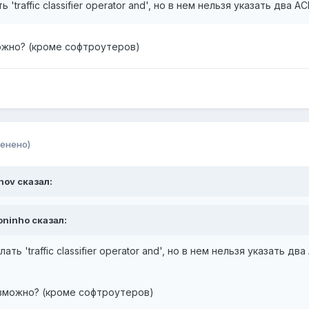
'traffic classifier operator and', но в нем нельзя указать два A
можно? (кроме софтроутеров)
енено)
anov сказал:
toninho сказал:
ь 'traffic classifier operator and', но в нем нельзя указать дв
озможно? (кроме софтроутеров)