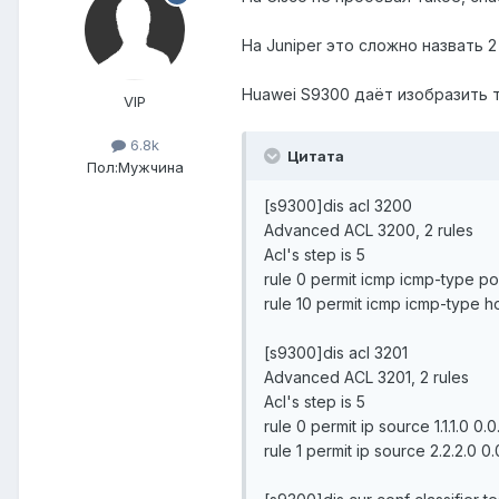
На Juniper это сложно назвать 
Huawei S9300 даёт изобразить т
VIP
6.8k
Цитата
Пол:
Мужчина
[s9300]dis acl 3200
Advanced ACL 3200, 2 rules
Acl's step is 5
rule 0 permit icmp icmp-type p
rule 10 permit icmp icmp-type 
[s9300]dis acl 3201
Advanced ACL 3201, 2 rules
Acl's step is 5
rule 0 permit ip source 1.1.1.0 0.
rule 1 permit ip source 2.2.2.0 0