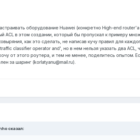
страивать оборудование Huawei (конкретно High-end router'а 
й ACL в этом создании, который бы пропускал к примеру множе
овыряния, как это сделать, не написав кучу правил для каждо
affic classifier operator and', но в нем нельзя указать два ACL,
хочу от этого роутера, и тем не менее, поделитесь опытом. 
ен за шаринг (korlatyanu@mail.ru).
inho сказал: