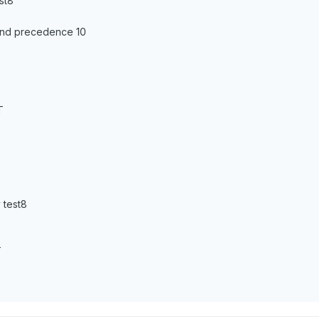
st8
r and precedence 10
T
 test8
T