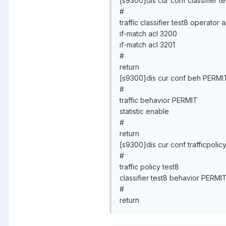
[s9300]dis cur conf classifier te
#
traffic classifier test8 operato
if-match acl 3200
if-match acl 3201
#
return
[s9300]dis cur conf beh PERMI
#
traffic behavior PERMIT
statistic enable
#
return
[s9300]dis cur conf trafficpolicy
#
traffic policy test8
classifier test8 behavior PERMI
#
return