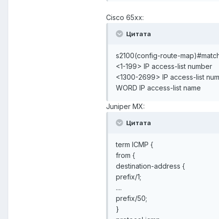
Cisco 65xx:
Цитата
s2100(config-route-map)#match 
<1-199> IP access-list number
<1300-2699> IP access-list nu
WORD IP access-list name
Juniper MX:
Цитата
term ICMP {
from {
destination-address {
prefix/1;
....
prefix/50;
}