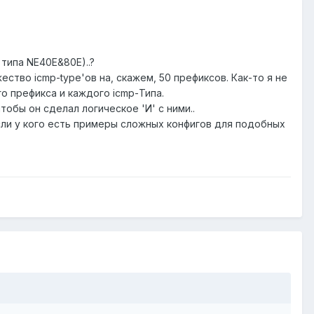
типа NE40E&80E)..?
ство icmp-type'ов на, скажем, 50 префиксов. Как-то я не
го префикса и каждого icmp-Типа.
 чтобы он сделал логическое 'И' с ними..
Если у кого есть примеры сложных конфигов для подобных