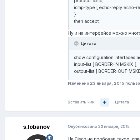
protocol icmp;
icmp-type [ echo-reply echo-r
}
then accept;
Ну и на интерфейсе можно много
Цитата
show configuration interfaces ae0
input-list [ BORDER-IN MSKIX ];
output-list [ BORDER-OUT MSK
Изменено
23 января, 2015
пользо
Вставить ник
Цитата
s.lobanov
Опубликовано
23 января, 2015
На Cisco не пробовал такое, спа