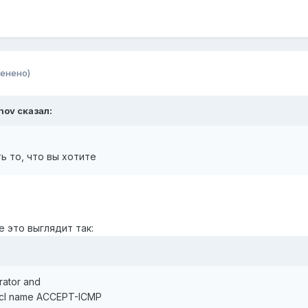
енено)
anov сказал:
ь то, что вы хотите
е это выглядит так:
erator and
h acl name ACCEPT-ICMP