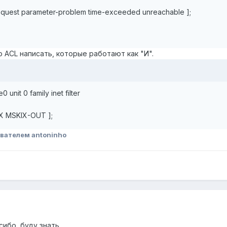
equest parameter-problem time-exceeded unreachable ];
 ACL написать, которые работают как "И".
 unit 0 family inet filter
IX MSKIX-OUT ];
вателем antoninho
сибо, буду знать.