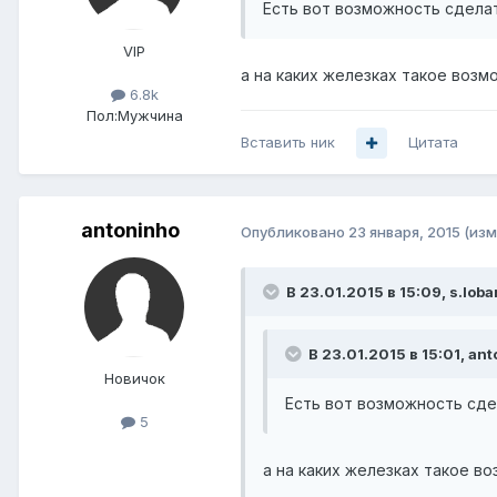
Есть вот возможность сделать 
VIP
а на каких железках такое воз
6.8k
Пол:
Мужчина
Вставить ник
Цитата
antoninho
Опубликовано
23 января, 2015
(изм
В 23.01.2015 в 15:09, s.lob
В 23.01.2015 в 15:01, an
Новичок
Есть вот возможность сделат
5
а на каких железках такое в