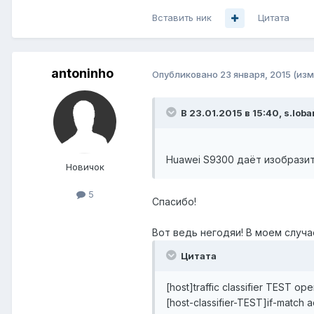
Вставить ник
Цитата
antoninho
Опубликовано
23 января, 2015
(изм
В 23.01.2015 в 15:40, s.lob
Huawei S9300 даёт изобразит
Новичок
5
Спасибо!
Вот ведь негодяи! В моем случа
Цитата
[host]traffic classifier TEST op
[host-classifier-TEST]if-matc