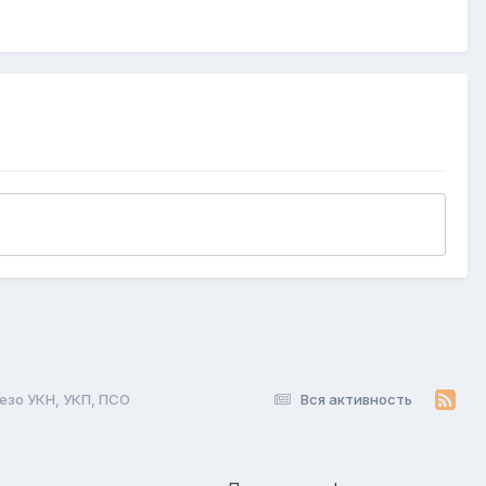
зо УКН, УКП, ПСО
Вся активность