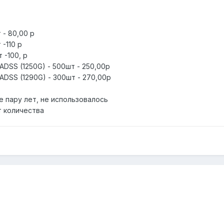
 - 80,00 р
 -110 р
 -100, р
SS (1250G) - 500шт - 250,00р
SS (1290G) - 300шт - 270,00р
е пару лет, не использовалось
т количества